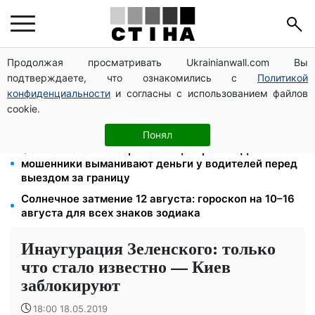
Продолжая просматривать Ukrainianwall.com Вы
Церковный праздник 9 августа: апостол Матфий,
подтверждаете, что ознакомились с
Политикой
три строгих запрета Успенского поста и приметы на
зиму
конфиденциальности
и согласны с использованием файлов
cookie.
Автобус №54 в Киеве восстановил движение по
собственному маршруту: курсируют с задержками
Понял
Фейковые сайты сервисных центров МВД:
мошенники выманивают деньги у водителей перед
выездом за границу
Солнечное затмение 12 августа: гороскоп на 10–16
августа для всех знаков зодиака
Инаугурация Зеленского: только
что стало известно — Киев
заблокируют
18:00 18.05.2019