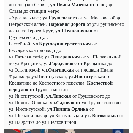
ул.Ивана Мазепы
до площади Славы;
от площади
Славы до станции метро
ул.Грушевского
«Арсенальная»;
от ул. Московской до
Парковая дорога
Петровской аллеи,
от ул.Грушевского
ул.Шелковичная
до аллеи Героев Крут;
от
Грушевского до ул.
ул.Круглоуниверситетская
Бассейной;
от
Бессарабской площади до
ул.Лютеранская
ул.Лютеранской;
от ул.Шелковичной
ул.Городецкого
до ул.Крещатик;
от Крещатика до
ул.Ольгинская
ул.Ольгинской;
от площади Ивана
ул.Институтская
Франко до ул.Институтской;
от
Крепостной
Крещатика до Крепостного переулка;
переулок
от Грушевского до
ул.Липская
ул.Институтской;
от Грушевского до
ул.Садовая
ул.Пилипа Орлика;
от ул. Грушевского до
ул.Пилипа Орлика
ул. Институтской;
от
ул. Богомольца
ул.Шелковичная до ул.Богомольца и
от
ул.П.Орлика до ул.Шелковичной.