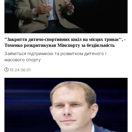
"Закриття дитячо-спортивних шкіл на місцях триває", -
Томенко розкритикував Мінспорту за бездіяльність
Займіться підтримкою та розвитком дитячого і
масового спорту
15:24 06.01