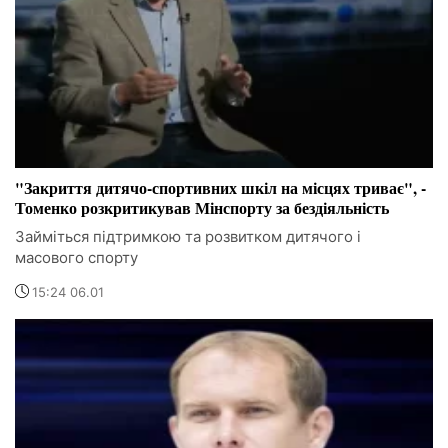
"Закриття дитячо-спортивних шкіл на місцях триває", -
Томенко розкритикував Мінспорту за бездіяльність
Займіться підтримкою та розвитком дитячого і
масового спорту
15:24 06.01