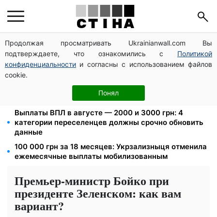
Продолжая просматривать Ukrainianwall.com Вы
Федоров уволен и без бронирования: Камельчук
подтверждаете, что ознакомились с
Политикой
предлагает экс-министру мобилизацию на общих
условиях
конфиденциальности
и согласны с использованием файлов
cookie.
Новый знак на центральной улице: водителям
грузовиков запретили остановку — штраф до 680
Понял
грн
Выплаты ВПЛ в августе — 2000 и 3000 грн: 4
категории переселенцев должны срочно обновить
данные
100 000 грн за 18 месяцев: Укрзализныця отменила
ежемесячные выплаты мобилизованным
Премьер-министр Бойко при
президенте Зеленском: как вам
вариант?