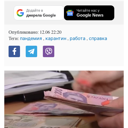
Додайте в
Читайте нас у
Google News
джерела Google
Опубликовано:
12.06 22:20
Теги:
,
,
,
пандемия
карантин
работа
справка