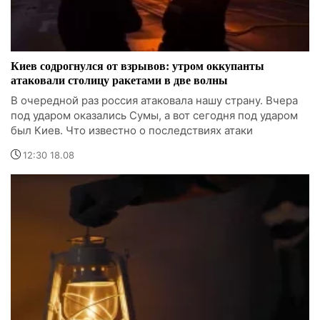
Киев содрогнулся от взрывов: утром оккупанты
атаковали столицу ракетами в две волны
В очередной раз россия атаковала нашу страну. Вчера
под ударом оказались Сумы, а вот сегодня под ударом
был Киев. Что известно о последствиях атаки
12:30 18.08