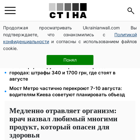
Продолжая просматривать Ukrainianwall.com Вы
Освобожденные из плена бесплатно восстановят
подтверждаете, что ознакомились с
Политикой
водительское удостоверение: условия от МВД
конфиденциальности
и согласны с использованием файлов
26 000 подписей — Зеленский поручил СНБО
cookie.
лишать водителей прав за систематические
нарушения
Понял
18 камер фиксируют скорость на трассах и в
городах: штрафы 340 и 1700 грн, где стоят в
августе
Мост Метро частично перекроют 7-10 августа:
водителям Киева советуют планировать объезд
Медленно отравляет организм:
врач назвал любимый многими
продукт, который опасен для
здоровья