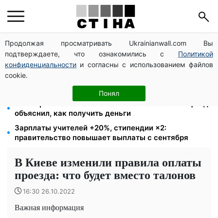
Продолжая просматривать Ukrainianwall.com Вы
Пенсия по инвалидности III группы с сентября: от
подтверждаете, что ознакомились с
Политикой
2595 до 10 625 грн — кто сколько получит
конфиденциальности
и согласны с использованием файлов
Мавики, зарядные станции и аппараты для
cookie.
реанимации: Христианский корпус передал груз на
Запорожское и Покровское направления
Понял
8 451 грн вместо пакета малыша: Пенсионный фонд
объяснил, как получить деньги
Зарплаты учителей +20%, стипендии ×2:
правительство повышает выплаты с сентября
В Киеве изменили правила оплаты
проезда: что будет вместо талонов
16:30 26.10.2022
Важная информация