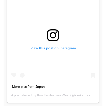
View this post on Instagram
More pics from Japan
A post shared by
Kim Kardashian West
(@kimkardashian) on
A