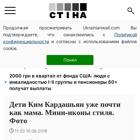
Продолжая просматривать Ukrainianwall.com Вы
Пенсия для III группы инвалидности с 1 сентября: от
подтверждаете, что ознакомились с
Политикой
2595 до 10 625 грн — кто сколько получит
конфиденциальности
и согласны с использованием файлов
200+ тысяч в СЗЧ, миллионы в розыске: Федоров
cookie.
раскрыл план реформы мобилизации и ТЦК
1-2 набора гигиены на семью: UNICEF раздает
Понял
помощь в Запорожской области в августе
2000 грн в квартал от фонда США: люди с
инвалидностью I-II группы и пенсионеры 60+
получат выплаты
Дети Ким Кардашьян уже почти
как мама. Мини-иконы стиля.
Фото
11:20 10.08.2019