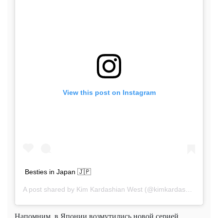
View this post on Instagram
Besties in Japan 🇯🇵
A post shared by
Kim Kardashian West
(@kimkardashian) on
A
Напомним, в Японии возмутились новой серией