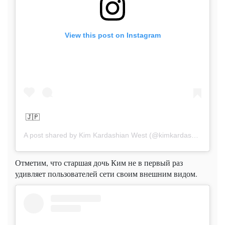
View this post on Instagram
🇯🇵
A post shared by
Kim Kardashian West
(@kimkardashian) on
A
Отметим, что старшая дочь Ким не в первый раз
удивляет пользователей сети своим внешним видом.