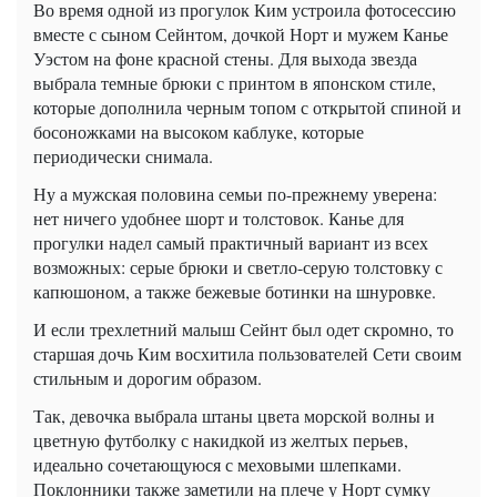
Во время одной из прогулок Ким устроила фотосессию
вместе с сыном Сейнтом, дочкой Норт и мужем Канье
Уэстом на фоне красной стены. Для выхода звезда
выбрала темные брюки с принтом в японском стиле,
которые дополнила черным топом с открытой спиной и
босоножками на высоком каблуке, которые
периодически снимала.
Ну а мужская половина семьи по-прежнему уверена:
нет ничего удобнее шорт и толстовок. Канье для
прогулки надел самый практичный вариант из всех
возможных: серые брюки и светло-серую толстовку с
капюшоном, а также бежевые ботинки на шнуровке.
И если трехлетний малыш Сейнт был одет скромно, то
старшая дочь Ким восхитила пользователей Сети своим
стильным и дорогим образом.
Так, девочка выбрала штаны цвета морской волны и
цветную футболку с накидкой из желтых перьев,
идеально сочетающуюся с меховыми шлепками.
Поклонники также заметили на плече у Норт сумку