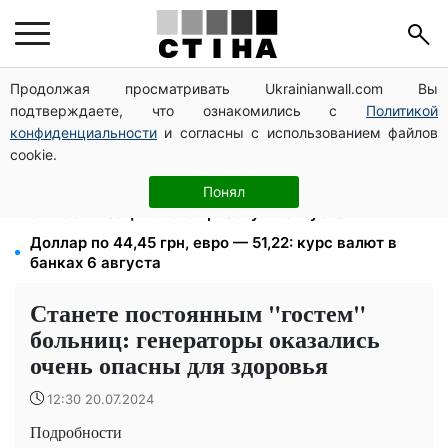
Продолжая просматривать Ukrainianwall.com Вы
Мост Метро частично перекроют 7-10 августа:
подтверждаете, что ознакомились с
Политикой
водителям Киева советуют планировать объезд
конфиденциальности
и согласны с использованием файлов
1500 списанных, 500 уехали сразу: обыски в
cookie.
Мукачевском ТЦК и ВВК
Студенты-заочники и вечерники теряют отсрочку
Понял
от мобилизации: кого призовут в августе
Доллар по 44,45 грн, евро — 51,22: курс валют в
банках 6 августа
Станете постоянным "гостем"
больниц: генераторы оказались
очень опасны для здоровья
12:30 20.07.2024
Подробности