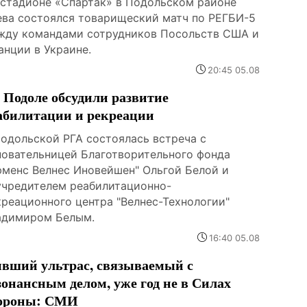
 стадионе «Спартак» в Подольском районе
ева состоялся товарищеский матч по РЕГБИ-5
жду командами сотрудников Посольств США и
анции в Украине.
20:45 05.08
 Подоле обсудили развитие
абилитации и рекреации
Подольской РГА состоялась встреча с
новательницей Благотворительного фонда
юменс Велнес Иновейшен" Ольгой Белой и
учредителем реабилитационно-
креационного центра "Велнес-Технологии"
адимиром Белым.
16:40 05.08
вший ультрас, связываемый с
зонансным делом, уже год не в Силах
ороны: СМИ