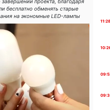
 завершении проекта, благодаря
ли бесплатно обменять старые
ания на экономные LED-лампы
11:2
10:2
09:5
09: