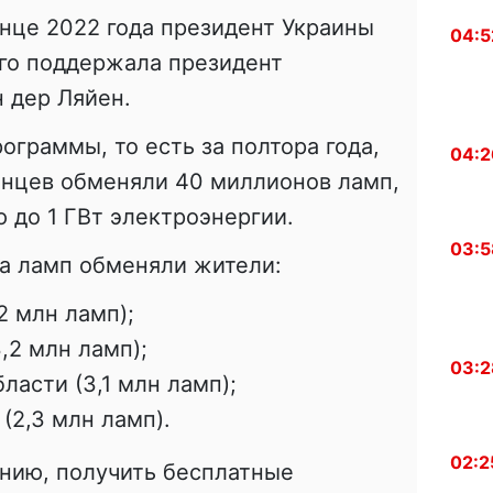
нце 2022 года президент Украины
04:5
его поддержала президент
 дер Ляйен.
ограммы, то есть за полтора года,
04:2
инцев обменяли 40 миллионов ламп,
 до 1 ГВт электроэнергии.
03:5
ва ламп обменяли жители:
2 млн ламп);
,2 млн ламп);
03:2
асти (3,1 млн ламп);
(2,3 млн ламп).
02:2
нию, получить бесплатные