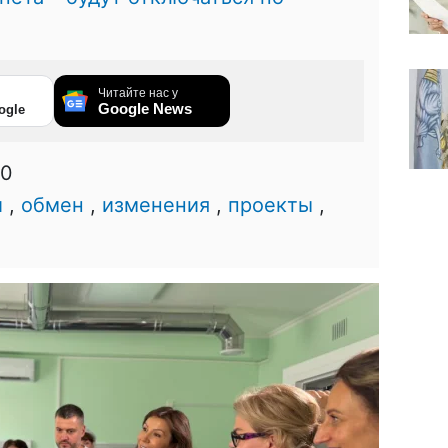
Читайте нас у
Google News
ogle
30
и
,
обмен
,
изменения
,
проекты
,