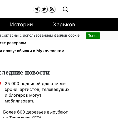
Истории
Харьков
 согласны с использованием файлов cookie.
Понял
 в Павлограде: двое погибших,
вят резервом
ли сразу: обыски в Мукачевском
следние новости
25 000 подписей для отмены
8
брони: артистов, телеведущих
и блогеров могут
мобилизовать
Более 600 деревьев вырубают
на Теремках: КГГА