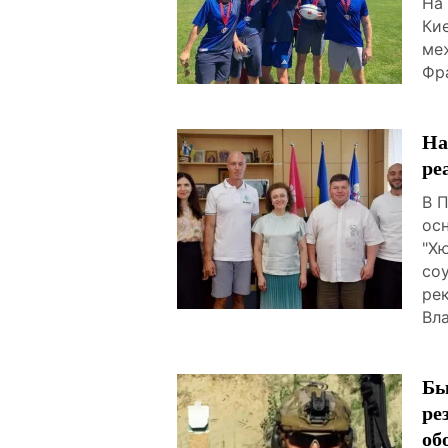
На
Ки
ме
Фр
На
ре
В 
ос
"Х
со
ре
Вл
Бы
ре
об