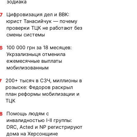
зодиака
Цифровизация дел и ВВК:
7
юрист Танасийчук — почему
проверки ТЦК не работают без
смены системы
100 000 грн за 18 месяцев:
6
Укрзализныця отменила
ежемесячные выплаты
мобилизованным
200+ тысяч в СЗЧ, миллионы в
7
розыске: Федоров раскрыл
план реформы мобилизации и
ТЦК
Помощь людям с
8
инвалидностью I-II группы:
DRC, Acted и NP регистрируют
дома на Херсонщине