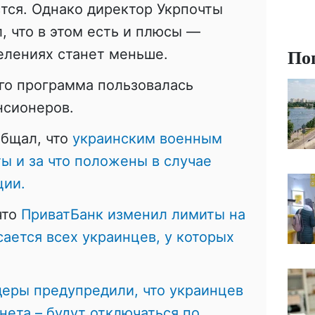
тся. Однако директор Укрпочты
, что в этом есть и плюсы —
По
елениях станет меньше.
его программа пользовалась
нсионеров.
общал, что
украинским военным
ты и за что положены в случае
ции.
что
ПриватБанк изменил лимиты на
сается всех украинцев, у которых
еры предупредили, что украинцев
нета – будут отключаться по