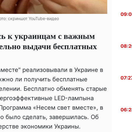
09:0
ото: скриншот YouTube-видео
сь к украинцам с важным
тельно выдачи бесплатных
08:2
месте" реализовывали в Украине в
07:2
ожно ли получить бесплатные
елении. Бесплатно обменять старые
нергоэффективные LED-лампына
 Программа «Несем свет вместе», в
06:2
о было сделать, завершилась. Об
рстве экономики Украины.