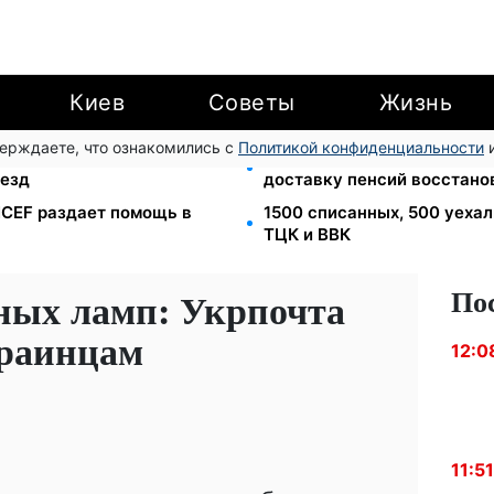
Киев
Советы
Жизнь
верждаете, что ознакомились с
Политикой конфиденциальности
и
7-10 августа: водителям
Депо Укрпочты уничтожено
ъезд
доставку пенсий восстано
NICEF раздает помощь в
1500 списанных, 500 уеха
ТЦК и ВВК
По
ных ламп: Укрпочта
краинцам
12:0
11:51