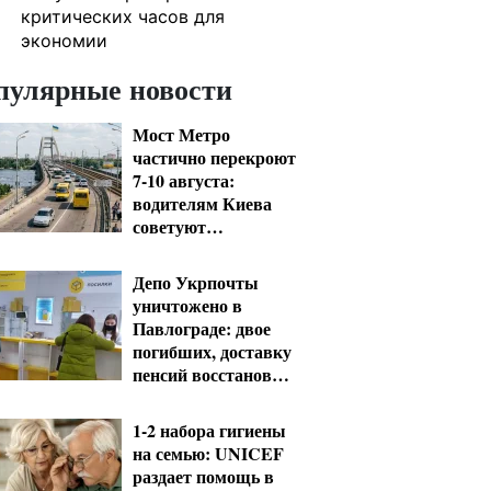
критических часов для
экономии
пулярные новости
Мост Метро
частично перекроют
7-10 августа:
водителям Киева
советуют
планировать объезд
Депо Укрпочты
уничтожено в
Павлограде: двое
погибших, доставку
пенсий восстановят
резервом
1-2 набора гигиены
на семью: UNICEF
раздает помощь в