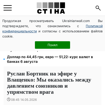
Продолжая просматривать Ukrainianwall.com Вы
Депо Укрпочты уничтожено в Павлограде: двое
подтверждаете, что ознакомились с
Политикой
погибших, доставку пенсий восстановят резервом
конфиденциальности
и согласны с использованием файлов
113 млрд грн задолжали украинцы за коммуналку:
cookie.
830 тысяч производств в реестре должников
1500 списанных, 500 уехали сразу: обыски в
Понял
Мукачевском ТЦК и ВВК
Доллар по 44,45 грн, евро — 51,22: курс валют в
банках 6 августа
Руслан Бортник на эфире у
Влащенко: Мы оказались между
давлением союзников и
упрямством врага
08:45 14.05.2026