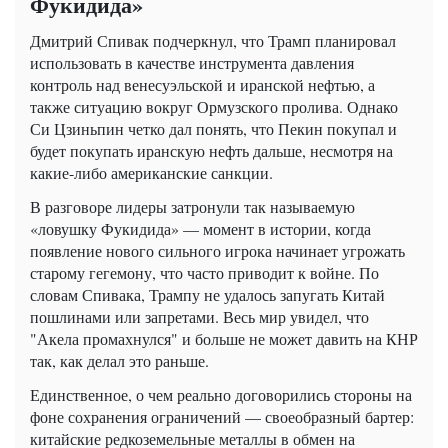
Фукидида»
Дмитрий Спивак подчеркнул, что Трамп планировал
использовать в качестве инструмента давления
контроль над венесуэльской и иранской нефтью, а
также ситуацию вокруг Ормузского пролива. Однако
Си Цзиньпин четко дал понять, что Пекин покупал и
будет покупать иранскую нефть дальше, несмотря на
какие-либо американские санкции.
В разговоре лидеры затронули так называемую
«ловушку Фукидида» — момент в истории, когда
появление нового сильного игрока начинает угрожать
старому гегемону, что часто приводит к войне. По
словам Спивака, Трампу не удалось запугать Китай
пошлинами или запретами. Весь мир увидел, что
"Акела промахнулся" и больше не может давить на КНР
так, как делал это раньше.
Единственное, о чем реально договорились стороны на
фоне сохранения ограничений — своеобразный бартер:
китайские редкоземельные металлы в обмен на