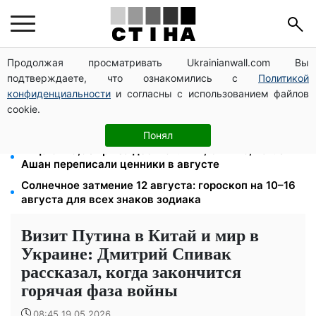
Продолжая просматривать Ukrainianwall.com Вы
Бензин от 77,90 грн, дизель до 97,90: цены на
подтверждаете, что ознакомились с
Политикой
топливо на АЗС 8 августа не изменились
конфиденциальности
и согласны с использованием файлов
Фейковые сайты сервисных центров МВД:
cookie.
мошенники выманивают деньги у водителей перед
выездом за границу
Понял
Яйца от 19,90 грн за десяток: АТБ, Сильпо, Varus и
Ашан переписали ценники в августе
Солнечное затмение 12 августа: гороскоп на 10–16
августа для всех знаков зодиака
Визит Путина в Китай и мир в
Украине: Дмитрий Спивак
рассказал, когда закончится
горячая фаза войны
08:45 19.05.2026