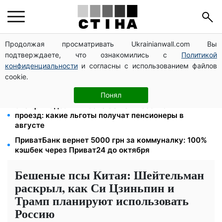
Продолжая просматривать Ukrainianwall.com Вы
Тарифы на воду взлетели до 91,24 грн/куб, газ
подтверждаете, что ознакомились с
Политикой
может достичь 15 грн: коммунальные цены в
августе
конфиденциальности
и согласны с использованием файлов
cookie.
Международные переводы подорожают до 2% с
сентября: ПриватБанк завершает льготные тарифы
Понял
570 грн надбавки после 80 лет и бесплатный
проезд: какие льготы получат пенсионеры в
августе
ПриватБанк вернет 5000 грн за коммуналку: 100%
кэшбек через Приват24 до октября
Бешеные псы Китая: Шейтельман
раскрыл, как Си Цзиньпин и
Трамп планируют использовать
Россию