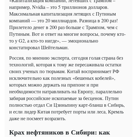
«Капитализация компаний, летевших с Трампом –
например, Nvidia – это 5 триллионов долларов.
Максимальная капитализация летящих с Путиным
компаний — это 20 миллиардов. Разница в 200 раз!
Прилетело денег в 200 раз больше с Трампом, чем с
Путиным. Вот и ответ на многие вопросы, почему кто-
то у G2, а кто-то нигде», — эмоционально
констатировал Шейтельман.
Россия, по мнению эксперта, сегодня голая страна без
технологий, которая к тому же пересаживала остатки
своих ученых по тюрьмам. Китай воспринимает РФ
исключительно как полезных «бешеных кобелей»,
которых можно держать на припоне и при
необходимости натравливать на Европу, параллельно
забирая российские ископаемые за бесценок. Путин
полностью отдал Си Цзиньпину карт-бланш в Сибирь,
и если лидер Китая потребует порты или леса, Кремль
даже не посмеет возразить.
Крах нефтяников в Сибири: как