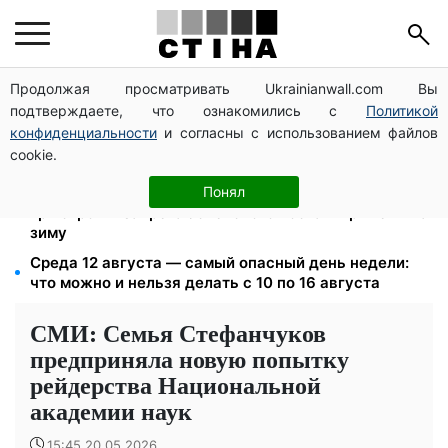
Продолжая просматривать Ukrainianwall.com Вы
ФЛП 3 группы: 5% единого налога и 1% военного
подтверждаете, что ознакомились с
Политикой
сбора — до 19 августа, иначе штраф 10%
конфиденциальности
и согласны с использованием файлов
Тарифы Киевстар и Vodafone подешевели до 50%:
cookie.
сколько стоит связь в августе
Церковный праздник 9 августа: апостол Матфий,
Понял
три строгих запрета Успенского поста и приметы на
зиму
Среда 12 августа — самый опасный день недели:
что можно и нельзя делать с 10 по 16 августа
СМИ: Семья Стефанчуков
предприняла новую попытку
рейдерства Национальной
академии наук
15:45 20.05.2026