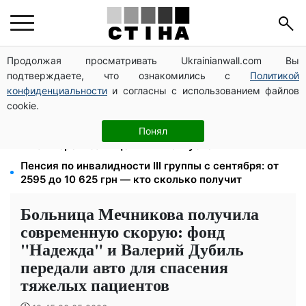
Продолжая просматривать Ukrainianwall.com Вы
Зарплата 30 000 грн — пенсия 11 500 грн: ПФУ
подтверждаете, что ознакомились с
Политикой
объяснил формулу расчета выплат в 2026 году
конфиденциальности
и согласны с использованием файлов
Автобус №54 в Киеве восстановил движение по
cookie.
собственному маршруту: курсируют с задержками
Яйца от 19,90 грн за десяток: АТБ, Сильпо, Varus и
Понял
Ашан переписали ценники в августе
Пенсия по инвалидности III группы с сентября: от
2595 до 10 625 грн — кто сколько получит
Больница Мечникова получила
современную скорую: фонд
"Надежда" и Валерий Дубиль
передали авто для спасения
тяжелых пациентов