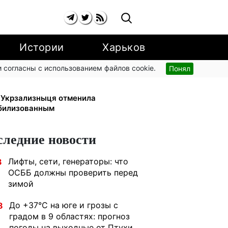
Истории
Харьков
 согласны с использованием файлов cookie.
Понял
грн/кВт-ч: экономия до 540 грн в
: Укрзализныця отменила
билизованным
следние новости
Лифты, сети, генераторы: что
3
ОСББ должны проверить перед
зимой
До +37°C на юге и грозы с
8
градом в 9 областях: прогноз
погоды на выходные от Птухи