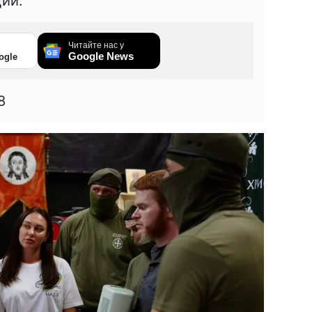
ии.
Читайте нас у
Google News
ogle
8