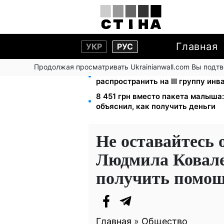
Главная
УКР
РУС
Продолжая просматривать Ukrainianwall.com Вы подт
120 000 грн на авто: компенсаци
распространить на III группу ин
8 451 грн вместо пакета малыша
объяснил, как получить деньги
Не оставайтесь о
Людмила Ковале
получить помощ
Главная
»
Общество