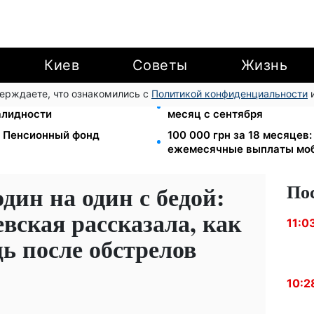
Киев
Советы
Жизнь
верждаете, что ознакомились с
Политикой конфиденциальности
и
ю для ветеранов хотят
Ночной тариф на свет 2,16 
валидности
месяц с сентября
: Пенсионный фонд
100 000 грн за 18 месяцев
ежемесячные выплаты мо
По
дин на один с бедой:
вская рассказала, как
11:0
ь после обстрелов
10:2