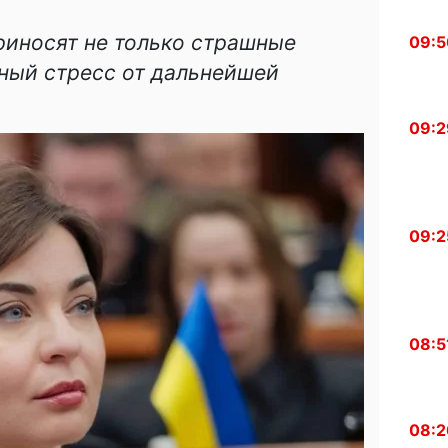
риносят не только страшные
09:5
ный стресс от дальнейшей
09:2
09:2
08:5
08:2