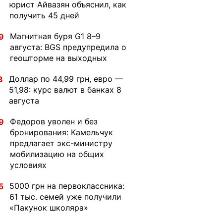
юрист Айвазян объяснил, как
получить 45 дней
Магнитная буря G1 8–9
9
августа: BGS предупредила о
геошторме на выходных
Доллар по 44,99 грн, евро —
3
51,98: курс валют в банках 8
августа
Федоров уволен и без
9
бронирования: Камельчук
предлагает экс-министру
мобилизацию на общих
условиях
5000 грн на первоклассника:
5
61 тыс. семей уже получили
«Пакунок школяра»