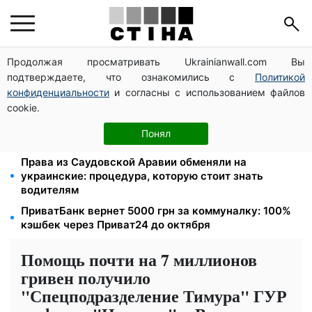
Продолжая просматривать Ukrainianwall.com Вы
Тарифы на воду взлетели до 91,24 грн/куб, газ
подтверждаете, что ознакомились с
Политикой
может достичь 15 грн: коммунальные цены в
августе
конфиденциальности
и согласны с использованием файлов
cookie.
Субсидии отменят, льготы на коммуналку
аннулируют: ПФУ проверяет доходы пенсионеров в
Понял
августе
Права из Саудовской Аравии обменяли на
украинские: процедура, которую стоит знать
водителям
ПриватБанк вернет 5000 грн за коммуналку: 100%
кэшбек через Приват24 до октября
Помощь почти на 7 миллионов
гривен получило
"Спецподразделение Тимура" ГУР