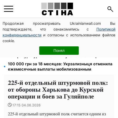
Продолжая просматривать Ukrainianwall.com Вы
172 940 грн защитят жилье от ареста за
подтверждаете, что ознакомились с
Политикой
коммуналку: с октября порог — 432 тысячи
конфиденциальности
и согласны с использованием файлов
8 451 грн вместо пакета малыша: Пенсионный фонд
cookie.
объяснил, как получить деньги
1577 человек списали с учета за $10 000:
Понял
Генпрокуратура о схеме в Мукачевском ТЦК
100 000 грн за 18 месяцев: Укрзализныця отменила
ежемесячные выплаты мобилизованным
225-й отдельный штурмовой полк:
от обороны Харькова до Курской
операции и боев за Гуляйполе
17:15 04.06.2026
225-й отдельный штурмовой полк считается одним из