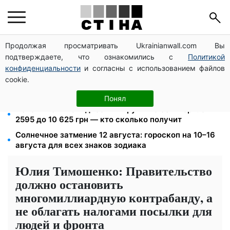
Продолжая просматривать Ukrainianwall.com Вы
Фейковые сайты сервисных центров МВД:
подтверждаете, что ознакомились с
Политикой
мошенники выманивают деньги у водителей перед
выездом за границу
конфиденциальности
и согласны с использованием файлов
cookie.
120 000 грн на авто: компенсацию для ветеранов
хотят распространить на III группу инвалидности
Понял
Пенсия по инвалидности III группы с сентября: от
2595 до 10 625 грн — кто сколько получит
Солнечное затмение 12 августа: гороскоп на 10–16
августа для всех знаков зодиака
Юлия Тимошенко: Правительство
должно остановить
многомиллиардную контрабанду, а
не облагать налогами посылки для
людей и фронта