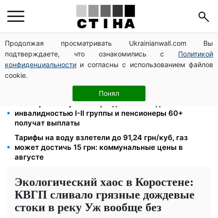
Продолжая просматривать Ukrainianwall.com Вы
Директор ДОЗ Киева Татьяна Мостепан:
подтверждаете, что ознакомились с
Политикой
Демографический кризис нуждается в новых
решениях уже сегодня
конфиденциальности
и согласны с использованием файлов
cookie.
Пенсионная реформа в сентябре: добровольные
накопления и пересмотр спецпенсий судей
Понял
2000 грн в квартал от фонда США: люди с
инвалидностью I-II группы и пенсионеры 60+
получат выплаты
Тарифы на воду взлетели до 91,24 грн/куб, газ
может достичь 15 грн: коммунальные цены в
августе
Экологический хаос в Коростене:
КВГП сливало грязные дождевые
стоки в реку Уж вообще без