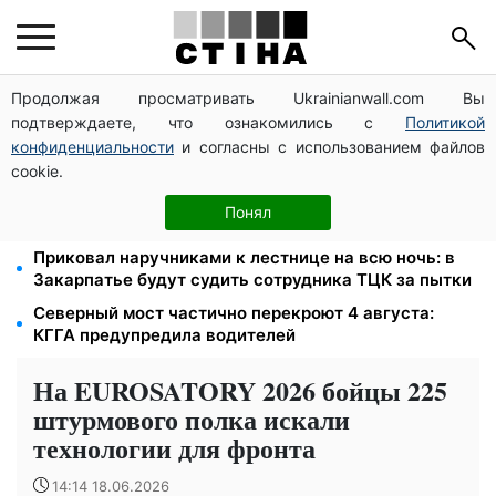
Продолжая просматривать Ukrainianwall.com Вы
2000 грн в квартал от фонда США: люди с
подтверждаете, что ознакомились с
Политикой
инвалидностью I-II группы и пенсионеры 60+
получат выплаты
конфиденциальности
и согласны с использованием файлов
cookie.
Тарифы на воду взлетели до 91,24 грн/куб, газ
может достичь 15 грн: коммунальные цены в
Понял
августе
Приковал наручниками к лестнице на всю ночь: в
Закарпатье будут судить сотрудника ТЦК за пытки
Северный мост частично перекроют 4 августа:
КГГА предупредила водителей
На EUROSATORY 2026 бойцы 225
штурмового полка искали
технологии для фронта
14:14 18.06.2026