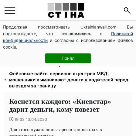
Продолжая просматривать Ukrainianwall.com Вы
Тарифы Киевстар и Vodafone подешевели до 50%:
подтверждаете, что ознакомились с
Политикой
сколько стоит связь в августе
конфиденциальности
и согласны с использованием файлов
До 19 400 грн на дрова: ПФУ принимает заявления
cookie.
на субсидию для владельцев печного отопления
Бензин от 77,90 грн, дизель до 97,90: цены на
Понял
топливо на АЗС 8 августа не изменились
Фейковые сайты сервисных центров МВД:
мошенники выманивают деньги у водителей перед
выездом за границу
Коснется каждого: «Киевстар»
дарит деньги, кому повезет
19:32 13.04.2020
Для этого нужно лишь зарегистрироваться в
специальной системе