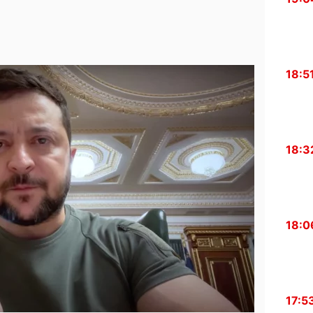
18:5
18:3
18:0
17:5