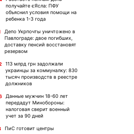
получайте єЯсла: ПФУ
объяснил условия помощи на
ребенка 1-3 года
Депо Укрпочты уничтожено в
1
Павлограде: двое погибших,
доставку пенсий восстановят
резервом
113 млрд грн задолжали
2
украинцы за коммуналку: 830
тысяч производств в реестре
должников
Данные мужчин 18-60 лет
6
передадут Минобороны:
налоговая сверит военный
учет за 90 дней
ПиС готовит центры
3