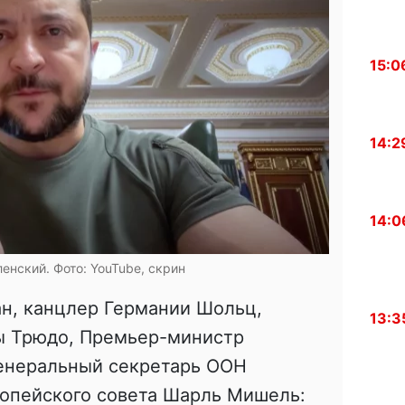
15:0
14:2
14:0
енский. Фото: YouTube, скрин
ан, канцлер Германии Шольц,
13:3
ы Трюдо, Премьер-министр
Генеральный секретарь ООН
ропейского совета Шарль Мишель: