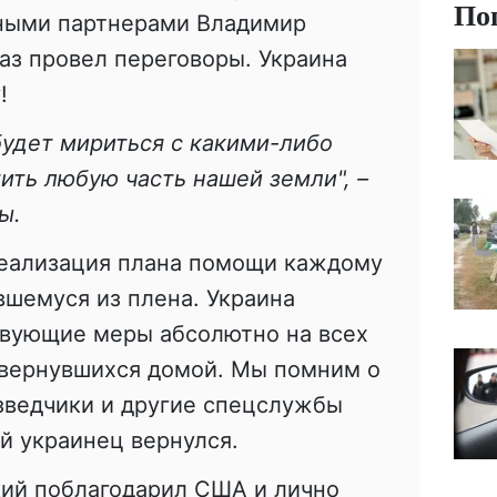
По
ными партнерами Владимир
аз провел переговоры. Украина
!
будет мириться с какими-либо
ить любую часть нашей земли", –
ы.
реализация плана помощи каждому
вшемуся из плена. Украина
твующие меры абсолютно на всех
 вернувшихся домой. Мы помним о
зведчики и другие спецслужбы
й украинец вернулся.
ий поблагодарил США и лично