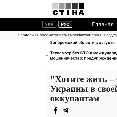
Главная
УКР
РУС
Продолжая просматривать Ukrainianwall.com Вы подт
1-2 набора гигиены на семью: U
Запорожской области в августе
Техосмотр без СТО и междунаро
мошенничество: предупрежден
"Хотите жить – 
Украины в своей
оккупантам