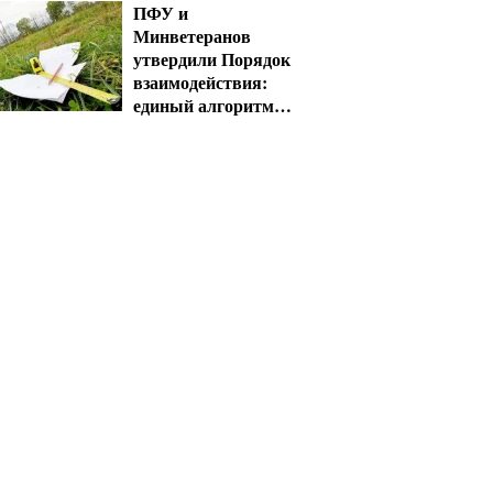
ПФУ и
Минветеранов
утвердили Порядок
взаимодействия:
единый алгоритм
для специалистов
сопровождения
ветеранов