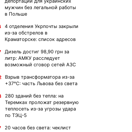
депортации для украинских
мужчин без легальной работы
в Польше
4 отделения Укрпочты закрыли
6
из-за обстрелов в
Краматорске: список адресов
Дизель достиг 98,90 грн за
7
литр: АМКУ расследует
возможный сговор сетей АЗС
Взрыв трансформатора из-за
2
+37°C: часть Львова без света
280 зданий без тепла: на
3
Теремках проложат резервную
теплосеть из-за угрозы удара
по ТЭЦ-5
20 часов без света: чеклист
7