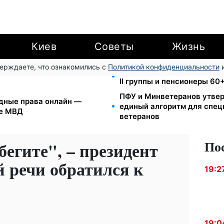
Киев
Советы
Жизнь
верждаете, что ознакомились с
Политикой конфиденциальности
и
NICEF раздает помощь в
2000 грн в квартал от фон
II группы и пенсионеры 60
ПФУ и Минветеранов утвер
дные права онлайн —
единый алгоритм для спе
ие МВД
ветеранов
По
бегите", – президент
 речи обратился к
19:2
19:0