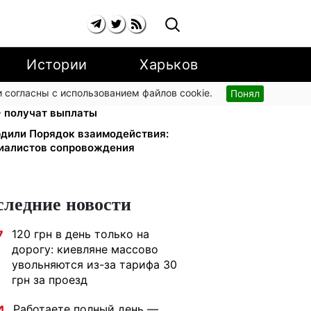
Истории
Харьков
 согласны с использованием файлов cookie.
Понял
да США: люди с инвалидностью I-
+ получат выплаты
дили Порядок взаимодействия:
циалистов сопровождения
следние новости
120 грн в день только на
7
дорогу: киевляне массово
увольняются из-за тарифа 30
грн за проезд
Работаете полный день —
4