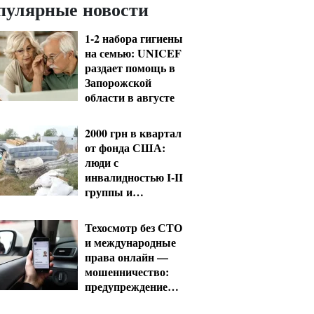
пулярные новости
1-2 набора гигиены
на семью: UNICEF
раздает помощь в
Запорожской
области в августе
2000 грн в квартал
от фонда США:
люди с
инвалидностью I-II
группы и
пенсионеры 60+
получат выплаты
Техосмотр без СТО
и международные
права онлайн —
мошенничество:
предупреждение
МВД