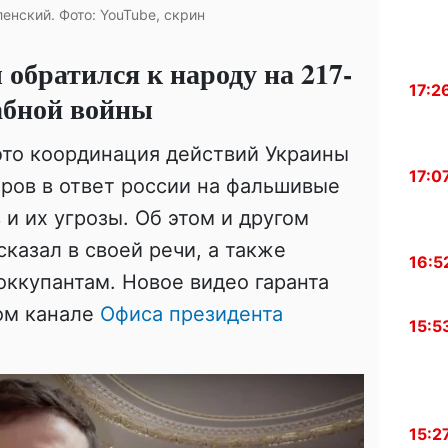
енский. Фото: YouTube, скрин
обратился к народу на 217-
17:2
абной войны
 это координация действий Украины
17:0
ров в ответ россии на фальшивые
и их угрозы. Об этом и другом
казал в своей речи, а также
16:5
оккупантам. Новое видео гаранта
ом канале
Офиса президента
15:5
15:2