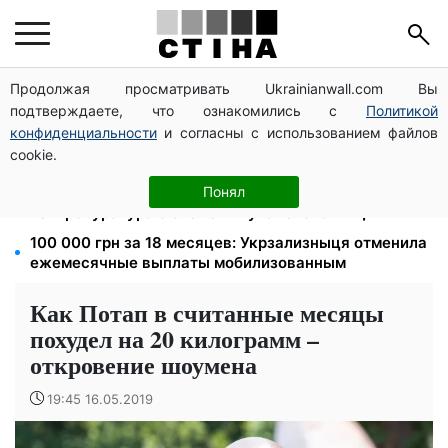
Продолжая просматривать Ukrainianwall.com Вы
172 940 грн защитят жилье от ареста за
подтверждаете, что ознакомились с
Политикой
коммуналку: с октября порог — 432 тысячи
конфиденциальности
и согласны с использованием файлов
8 451 грн вместо пакета малыша: Пенсионный фонд
cookie.
объяснил, как получить деньги
1577 человек списали с учета за $10 000:
Понял
Генпрокуратура о схеме в Мукачевском ТЦК
100 000 грн за 18 месяцев: Укрзализныця отменила
ежемесячные выплаты мобилизованным
Как Потап в считанные месяцы
похудел на 20 килограмм –
откровение шоумена
19:45 16.05.2019