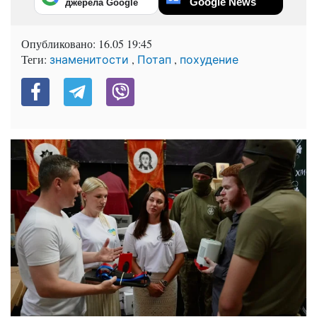
Google News
джерела Google
Опубликовано:
16.05 19:45
Теги:
,
,
знаменитости
Потап
похудение