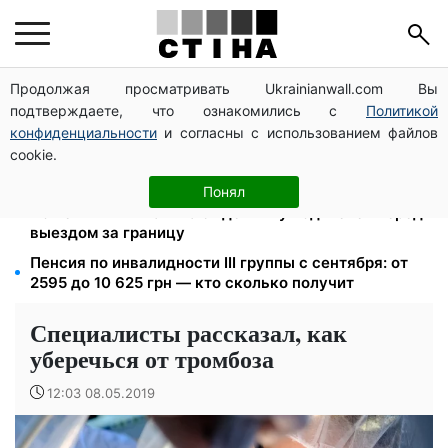
Продолжая просматривать Ukrainianwall.com Вы
Тариф 2,64 грн за киловатт с 1 октября: владельцы
подтверждаете, что ознакомились с
Политикой
электроотопления будут платить на 39% меньше
конфиденциальности
и согласны с использованием файлов
4 склада Fozzy Group уничтожила рф: Сильпо
cookie.
предупредило о задержках — полки пустеют
Фейковые сайты сервисных центров МВД:
Понял
мошенники выманивают деньги у водителей перед
выездом за границу
Пенсия по инвалидности III группы с сентября: от
2595 до 10 625 грн — кто сколько получит
Специалисты рассказал, как
уберечься от тромбоза
12:03 08.05.2019