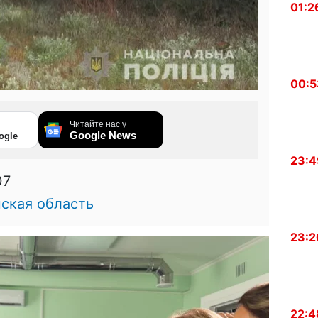
01:2
00:5
Читайте нас у
Google News
ogle
23:4
07
нская область
23:2
22:4