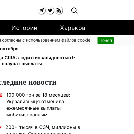
Истории
Харьков
 согласны с использованием файлов cookie.
Понял
и YouTube: Ощадбанк и Mastercard
 октября
да США: люди с инвалидностью I-
+ получат выплаты
следние новости
100 000 грн за 18 месяцев:
6
Укрзализныця отменила
ежемесячные выплаты
мобилизованным
200+ тысяч в СЗЧ, миллионы в
7
розыске: Федоров раскрыл