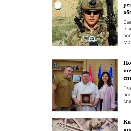
ре
об
Бы
с 
во
Ми
По
по
сп
По
по
сп
Ка
ко