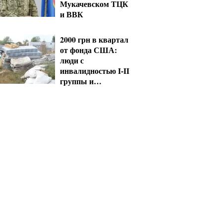
Мукачевском ТЦК
и ВВК
2000 грн в квартал
от фонда США:
люди с
инвалидностью I-II
группы и
пенсионеры 60+
получат выплаты