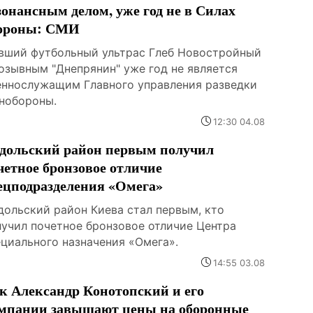
зонансным делом, уже год не в Силах
ороны: СМИ
вший футбольный ультрас Глеб Новостройный
позывным "Днепрянин" уже год не является
еннослужащим Главного управления разведки
нобороны.
12:30 04.08
дольский район первым получил
четное бронзовое отличие
ецподразделения «Омега»
дольский район Киева стал первым, кто
лучил почетное бронзовое отличие Центра
ециального назначения «Омега».
14:55 03.08
к Александр Конотопский и его
мпании завышают цены на оборонные