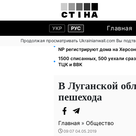
Главная
УКР
РУС
Продолжая просматривать Ukrainianwall.com Вы подт
Помощь людям с инвалидностью I-
NP регистрируют дома на Херсо
1500 списанных, 500 уехали сра
ТЦК и ВВК
В Луганской об
пешехода
Главная
»
Общество
09:07 04.05.2019