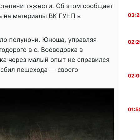
степени тяжести. Об этом сообщает
03:2
ь на материалы ВК ГУНП в
ло полуночи. Юноша, управляя
02:2
тодороге в с. Воеводовка в
ка через малый опыт не справился
 сбил пешехода — своего
02:0
01:5