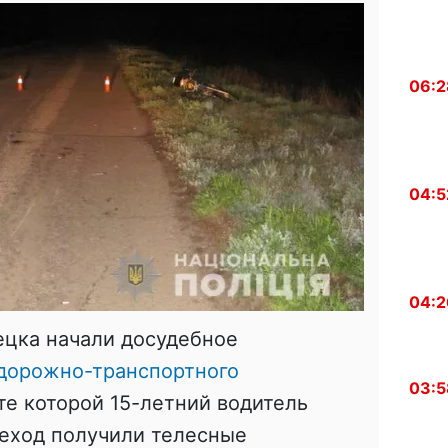
06:2
04:5
04:2
цка начали досудебное
дорожно-транспортного
03:5
те которой 15-летний водитель
шеход получили телесные