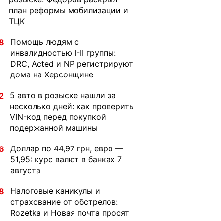
план реформы мобилизации и
ТЦК
Помощь людям с
8
инвалидностью I-II группы:
DRC, Acted и NP регистрируют
дома на Херсонщине
5 авто в розыске нашли за
2
несколько дней: как проверить
VIN-код перед покупкой
подержанной машины
Доллар по 44,97 грн, евро —
6
51,95: курс валют в банках 7
августа
Налоговые каникулы и
8
страхование от обстрелов:
Rozetka и Новая почта просят