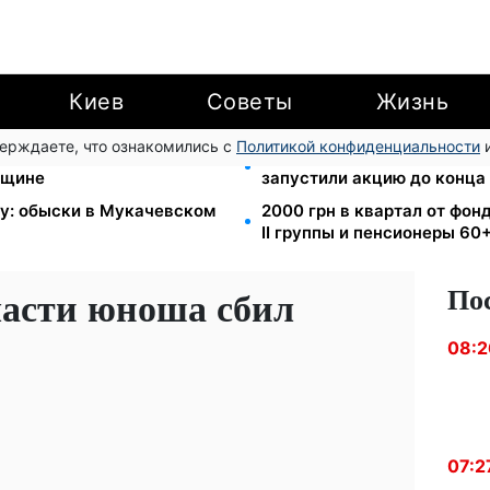
Киев
Советы
Жизнь
верждаете, что ознакомились с
Политикой конфиденциальности
и
II группы: DRC, Acted и
Кэшбек до 40% на Netflix 
нщине
запустили акцию до конца
зу: обыски в Мукачевском
2000 грн в квартал от фон
II группы и пенсионеры 60
По
ласти юноша сбил
08:2
07:2