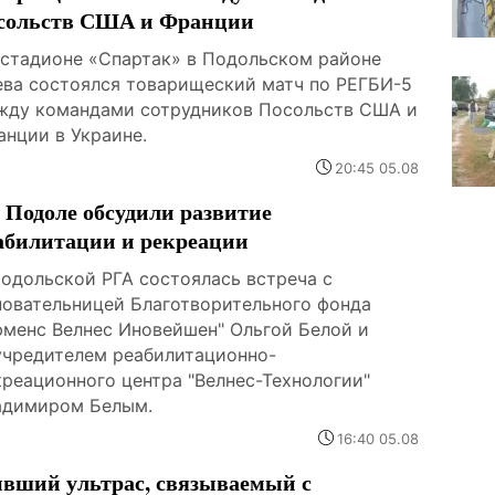
сольств США и Франции
 стадионе «Спартак» в Подольском районе
ева состоялся товарищеский матч по РЕГБИ-5
жду командами сотрудников Посольств США и
анции в Украине.
20:45 05.08
 Подоле обсудили развитие
абилитации и рекреации
Подольской РГА состоялась встреча с
новательницей Благотворительного фонда
юменс Велнес Иновейшен" Ольгой Белой и
учредителем реабилитационно-
креационного центра "Велнес-Технологии"
адимиром Белым.
16:40 05.08
вший ультрас, связываемый с