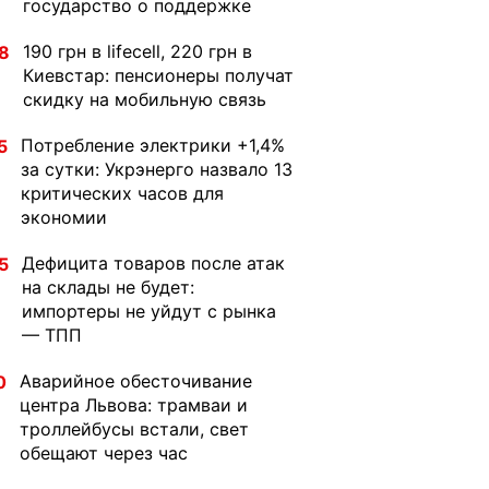
государство о поддержке
190 грн в lifecell, 220 грн в
8
Киевстар: пенсионеры получат
скидку на мобильную связь
Потребление электрики +1,4%
5
за сутки: Укрэнерго назвало 13
критических часов для
экономии
Дефицита товаров после атак
5
на склады не будет:
импортеры не уйдут с рынка
— ТПП
Аварийное обесточивание
0
центра Львова: трамваи и
троллейбусы встали, свет
обещают через час