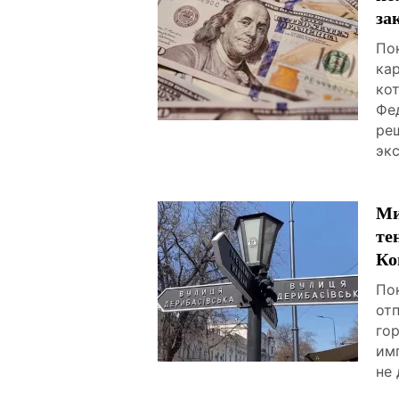
за
Пок
ка
ко
Фе
ре
эк
Ми
те
Ко
По
от
го
им
не