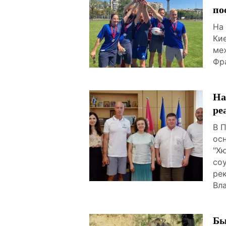
по
На
Ки
ме
Фр
На
ре
В 
ос
"Х
со
ре
Вл
Бы