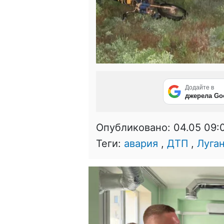
Додайте в
джерела Go
Опубликовано:
04.05 09:
Теги:
авария
,
ДТП
,
Луга