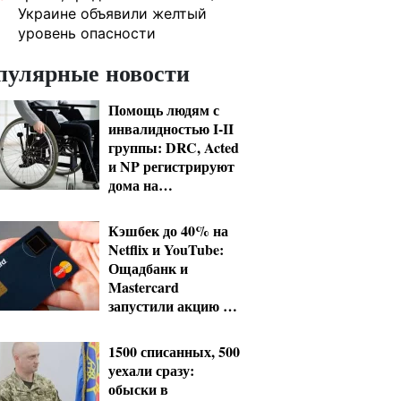
Украине объявили желтый
уровень опасности
пулярные новости
Помощь людям с
инвалидностью I-II
группы: DRC, Acted
и NP регистрируют
дома на
Херсонщине
Кэшбек до 40% на
Netflix и YouTube:
Ощадбанк и
Mastercard
запустили акцию до
конца октября
1500 списанных, 500
уехали сразу:
обыски в