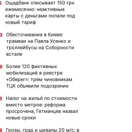
Ощадбанк списывает 150 грн
6
ежемесячно: неактивные
карты с деньгами попали под
новый тариф
Обесточивание в Киеве:
3
трамваи на Павла Усенко и
троллейбусы на Соборности
встали
Более 120 фиктивных
9
мобилизаций в реестре
«Оберег»: трем чиновникам
ТЦК объявили подозрение
Налог на жильё по стоимости
6
вместо метров: реформа
просрочена, Гетманцев назвал
новые сроки
Грозы, град и шквалы 20 м/с: в
8