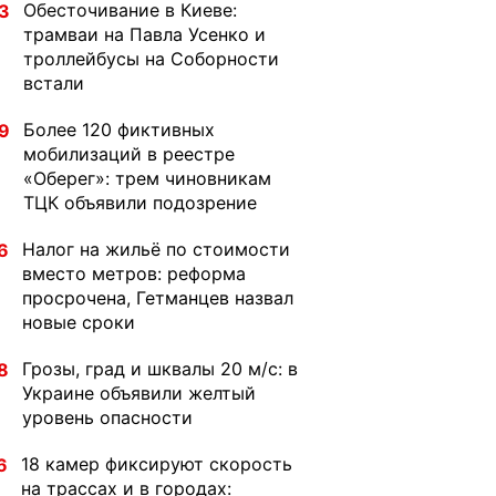
Обесточивание в Киеве:
3
трамваи на Павла Усенко и
троллейбусы на Соборности
встали
Более 120 фиктивных
9
мобилизаций в реестре
«Оберег»: трем чиновникам
ТЦК объявили подозрение
Налог на жильё по стоимости
6
вместо метров: реформа
просрочена, Гетманцев назвал
новые сроки
Грозы, град и шквалы 20 м/с: в
8
Украине объявили желтый
уровень опасности
18 камер фиксируют скорость
6
на трассах и в городах: