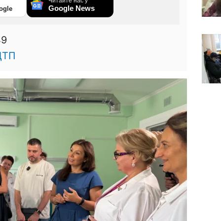
Читайте нас у
Google News
ogle
49
ДТП