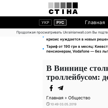
Главная
УКР
РУС
Продолжая просматривать Ukrainianwall.com Вы подт
Директор ДОЗ Киева Татьяна Мо
кризис нуждается в новых реше
Тариф от 190 грн в месяц: Киевста
пенсионерам, Vodafone — без ль
В Виннице стол
троллейбусом: 
Главная
»
Общество
10:49 03.05.2019