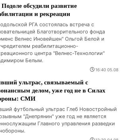
 Подоле обсудили развитие
абилитации и рекреации
Подольской РГА состоялась встреча с
новательницей Благотворительного фонда
юменс Велнес Иновейшен" Ольгой Белой и
учредителем реабилитационно-
креационного центра "Велнес-Технологии"
адимиром Белым.
16:40 05.08
вший ультрас, связываемый с
зонансным делом, уже год не в Силах
ороны: СМИ
вший футбольный ультрас Глеб Новостройный
позывным "Днепрянин" уже год не является
еннослужащим Главного управления разведки
нобороны.