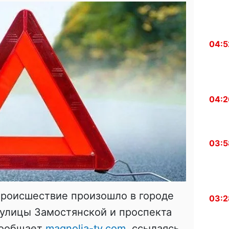
04:5
04:2
03:5
роисшествие произошло в городе
03:2
 улицы Замостянской и проспекта
сообщает
magnolia-tv.com
, ссылаясь