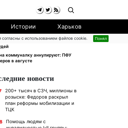
Истории
Харьков
 согласны с использованием файлов cookie.
Понял
тябре: добровольные накопления
удей
 на коммуналку аннулируют: ПФУ
еров в августе
следние новости
200+ тысяч в СЗЧ, миллионы в
7
розыске: Федоров раскрыл
план реформы мобилизации и
ТЦК
Помощь людям с
8
инвалидностью I-II группы: