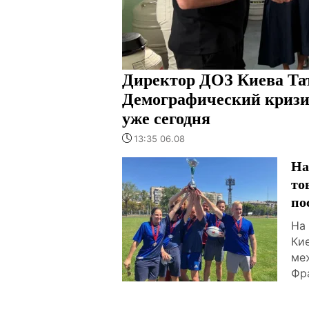
Директор ДОЗ Киева Та
Демографический кризи
уже сегодня
13:35 06.08
На
то
по
На
Ки
ме
Фр