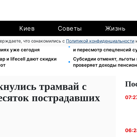
Киев
Советы
Жизнь
верждаете, что ознакомились с
Политикой конфиденциальности
и
степан: Демографический
Пенсионная реформа в сен
ниях уже сегодня
и пересмотр спецпенсий с
р и lifecell дают скидки
Субсидии отменят, льготы
гот
проверяет доходы пенсион
По
кнулись трамвай с
десяток пострадавших
07:2
06:2