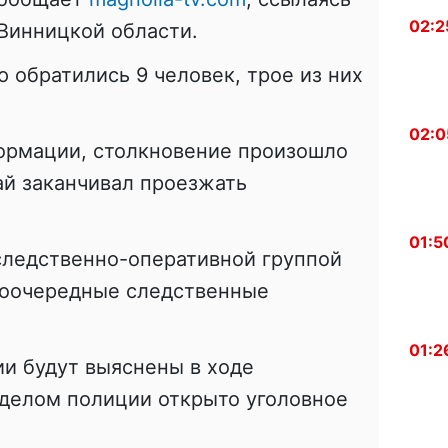
02:2
Винницкой области.
обратились 9 человек, трое из них
02:0
ормации, столкновение произошло
вай заканчивал проезжать
01:5
следственно-оперативной группой
воочередные следственные
01:2
ии будут выяснены в ходе
тделом полиции открыто уголовное