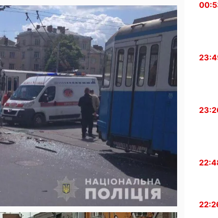
00:5
23:4
23:2
22:4
22:2