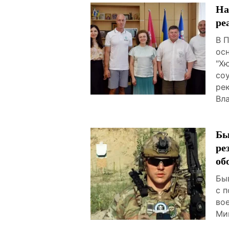
На
ре
В 
ос
"Х
со
ре
Вл
Бы
ре
об
Бы
с 
во
Ми