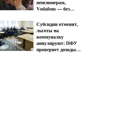
пенсионерам,
Vodafone — без
льгот
Субсидии отменят,
льготы на
коммуналку
аннулируют: ПФУ
проверяет доходы
пенсионеров в
августе