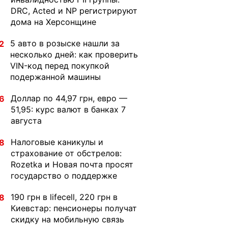
DRC, Acted и NP регистрируют
дома на Херсонщине
5 авто в розыске нашли за
2
несколько дней: как проверить
VIN-код перед покупкой
подержанной машины
Доллар по 44,97 грн, евро —
6
51,95: курс валют в банках 7
августа
Налоговые каникулы и
8
страхование от обстрелов:
Rozetka и Новая почта просят
государство о поддержке
190 грн в lifecell, 220 грн в
8
Киевстар: пенсионеры получат
скидку на мобильную связь