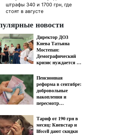
штрафы 340 и 1700 грн, где
стоят в августе
пулярные новости
Директор ДОЗ
Киева Татьяна
Мостепан:
Демографический
кризис нуждается в
новых решениях
уже сегодня
Пенсионная
реформа в сентябре:
добровольные
накопления и
пересмотр
спецпенсий судей
Тариф от 190 грн в
месяц: Киевстар и
lifecell дают скидки