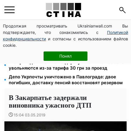
Продолжая просматривать Ukrainianwall.com Вы
100 000 грн за 18 месяцев: Укрзализныця отменила
подтверждаете, что ознакомились с
Политикой
ежемесячные выплаты мобилизованным
конфиденциальности
и согласны с использованием файлов
18 камер фиксируют скорость на трассах и в
cookie.
городах: штрафы 340 и 1700 грн, где стоят в
августе
Понял
120 грн в день только на дорогу: киевляне массово
увольняются из-за тарифа 30 грн за проезд
Депо Укрпочты уничтожено в Павлограде: двое
погибших, доставку пенсий восстановят резервом
В Закарпатье задержали
виновника ужасного ДТП
15:04 03.05.2019