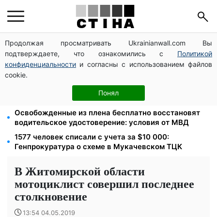
Продолжая просматривать Ukrainianwall.com Вы
Новый знак на центральной улице: водителям
подтверждаете, что ознакомились с
Политикой
грузовиков запретили остановку — штраф до 680
грн
конфиденциальности
и согласны с использованием файлов
cookie.
Мавики, зарядные станции и аппараты для
реанимации: Христианский корпус передал груз на
Понял
Запорожское и Покровское направления
Освобожденные из плена бесплатно восстановят
водительское удостоверение: условия от МВД
1577 человек списали с учета за $10 000:
Генпрокуратура о схеме в Мукачевском ТЦК
В Житомирской области
мотоциклист совершил последнее
столкновение
13:54 04.05.2019