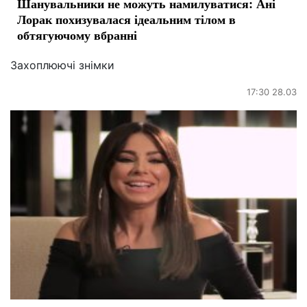
Шанувальники не можуть намилуватися: Ані
Лорак похизувалася ідеальним тілом в
обтягуючому вбранні
Захоплюючі знімки
17:30 28.03