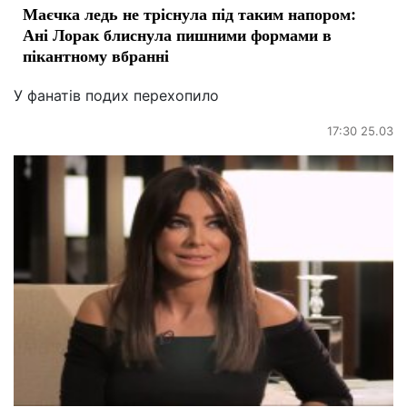
Маєчка ледь не тріснула під таким напором:
Ані Лорак блиснула пишними формами в
пікантному вбранні
У фанатів подих перехопило
17:30 25.03