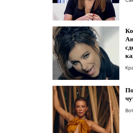
Са
Ко
Ан
сд
ка
Кра
По
чу
Вот