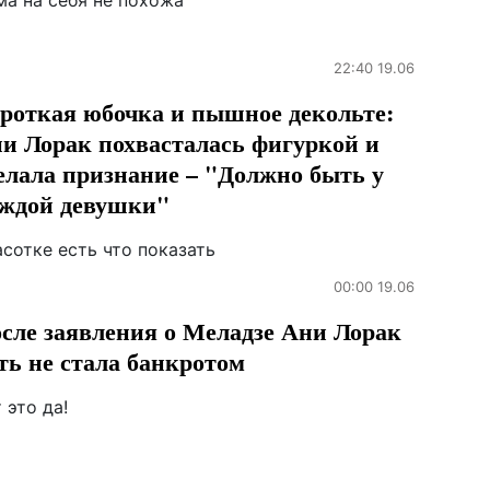
ма на себя не похожа
22:40 19.06
роткая юбочка и пышное декольте:
и Лорак похвасталась фигуркой и
елала признание – "Должно быть у
ждой девушки"
сотке есть что показать
00:00 19.06
сле заявления о Меладзе Ани Лорак
ть не стала банкротом
 это да!