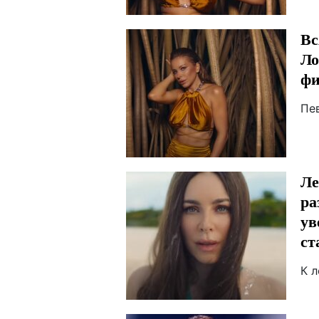
Вс
Ло
фи
Пе
Ле
ра
ув
ст
К л