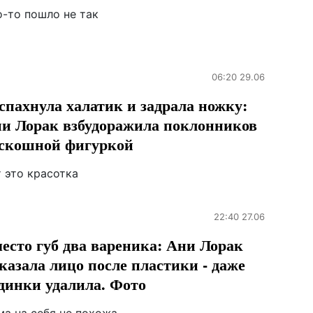
о-то пошло не так
06:20 29.06
спахнула халатик и задрала ножку:
и Лорак взбудоражила поклонников
скошной фигуркой
 это красотка
22:40 27.06
есто губ два вареника: Ани Лорак
казала лицо после пластики - даже
динки удалила. Фото