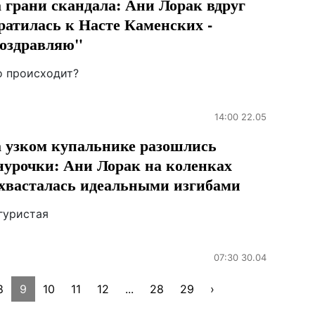
 грани скандала: Ани Лорак вдруг
ратилась к Насте Каменских -
оздравляю"
о происходит?
14:00 22.05
 узком купальнике разошлись
урочки: Ани Лорак на коленках
хвасталась идеальными изгибами
гуристая
07:30 30.04
8
9
10
11
12
...
28
29
›