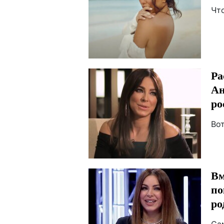
Чт
Ра
Ан
ро
Вот
Вм
по
ро