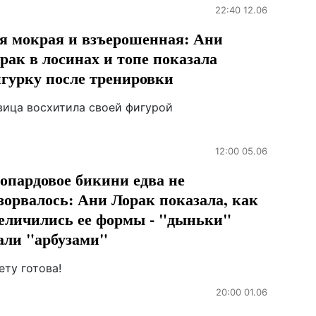
22:40 12.06
я мокрая и взъерошенная: Ани
рак в лосинах и топе показала
гурку после тренировки
вица восхитила своей фигурой
12:00 05.06
опардовое бикини едва не
зорвалось: Ани Лорак показала, как
еличились ее формы - "дыньки"
али "арбузами"
ету готова!
20:00 01.06