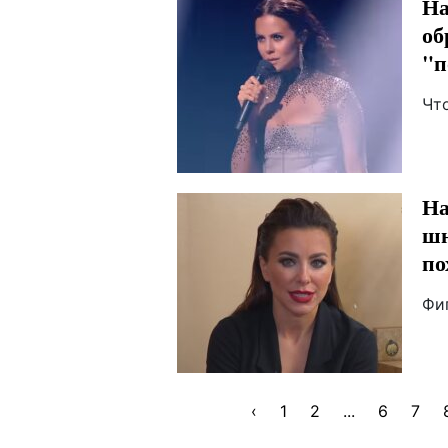
На
об
"п
Чт
На
шн
по
Фи
‹
1
2
...
6
7