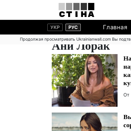
Главная
УКР
РУС
Продолжая просматривать Ukrainianwall.com Вы подт
Ани Лорак
На
на
ка
ку
От
Вы
со