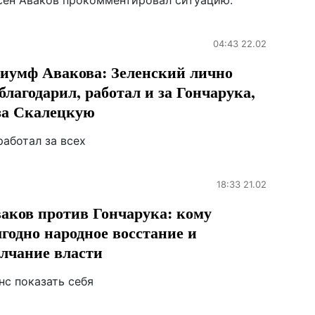
сен Аваков прокомментировал ситуацию.
04:43 22.02
иумф Авакова: Зеленский лично
благодарил, работал и за Гончарука,
за Скалецкую
работал за всех
18:33 21.02
аков против Гончарука: кому
годно народное восстание и
лчание власти
нс показать себя