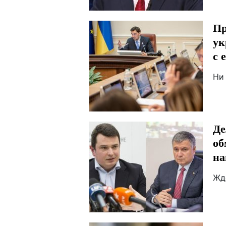
Пр
ук
с 
Ни
Де
об
на
Жд