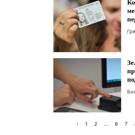
Ко
ме
пе
Гр
Зе
пр
по
Бо
‹
1
2
...
6
7