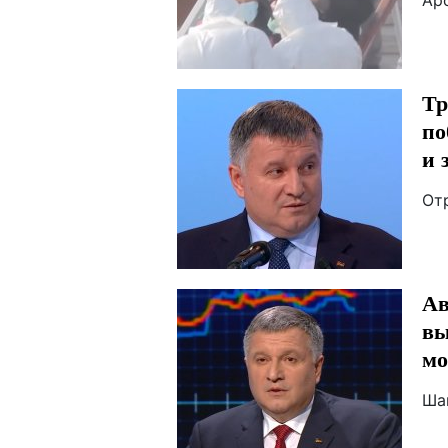
Ар
Тр
по
и 
От
Ав
вы
мо
Ша