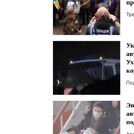
пр
Тр
Ук
ав
Ух
ко
По
Эв
ав
по