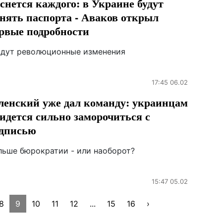
снется каждого: в Украине будут
нять паспорта - Аваков открыл
рвые подробности
ядут революционные изменения
17:45 06.02
ленский уже дал команду: украинцам
идется сильно заморочиться с
дписью
льше бюрократии - или наоборот?
15:47 05.02
8
9
10
11
12
...
15
16
›