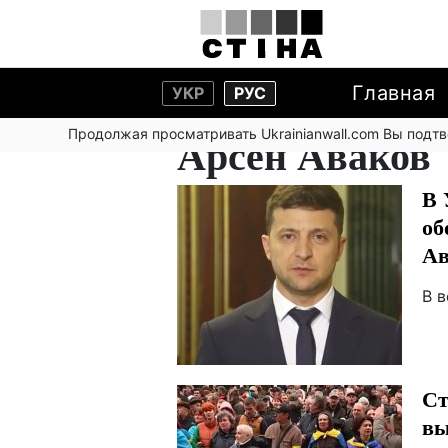
Главная
УКР
РУС
Продолжая просматривать Ukrainianwall.com Вы подт
Арсен Аваков
В 
об
А
В 
Ст
вы