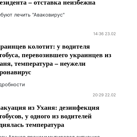
езидента – отставка неизбежна
ебуют лечить "Аваковирус"
14:36 23.02
раинцев колотит: у водителя
тобуса, перевозившего украинцев из
аня, температура – неужели
ронавирус
дробности
20:29 22.02
акуация из Уханя: дезинфекция
тобусов, у одного из водителей
днялась температура