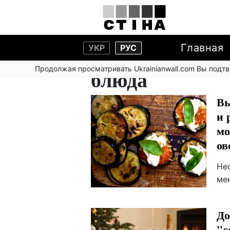
Главная
УКР
РУС
Продолжая просматривать Ukrainianwall.com Вы подт
блюда
Вы
и 
мо
ов
Не
ме
До
"с