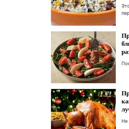
Эт
пе
Пр
бл
ра
По
Пр
ка
лу
Не