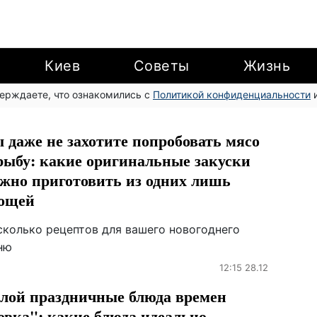
Киев
Советы
Жизнь
верждаете, что ознакомились с
Политикой конфиденциальности
и
 даже не захотите попробовать мясо
рыбу: какие оригинальные закуски
жно приготовить из одних лишь
ощей
сколько рецептов для вашего новогоднего
ню
12:15 28.12
лой праздничные блюда времен
овка": какие блюда идеально