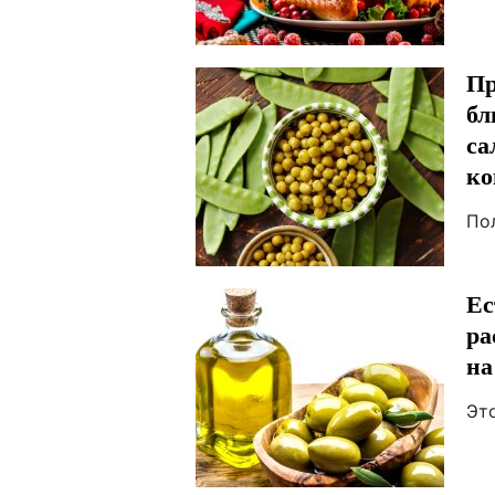
Пр
бл
са
ко
По
Ес
ра
на
Эт