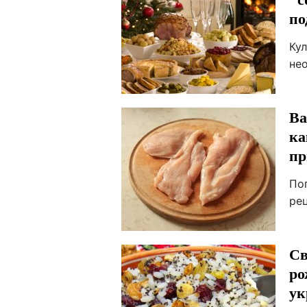
по
Ку
не
Ва
ка
пр
По
ре
Св
ро
ук