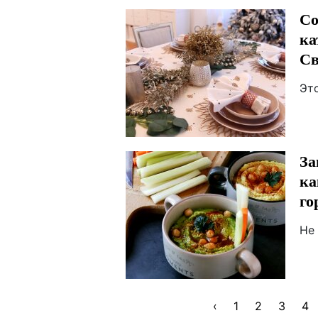
Со
ка
Св
Эт
За
ка
го
Не
‹
1
2
3
4