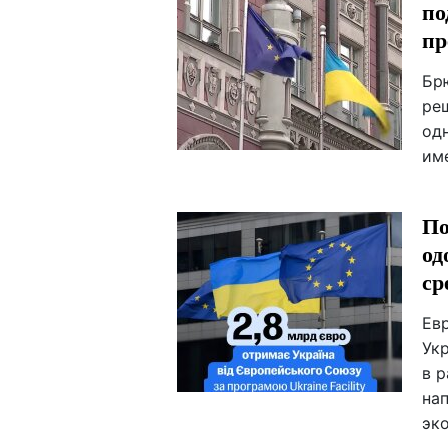
по
пр
Бр
ре
одн
им
По
од
ср
Ев
Ук
в р
на
эк