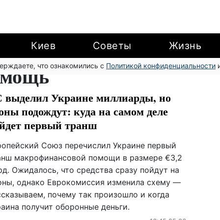
Киев
Советы
Жизнь
верждаете, что ознакомились с
омощь
Политикой конфиденциальности
и
 выделил Украине миллиарды, но
оны подождут: куда на самом деле
йдет первый транш
ропейский Союз перечислил Украине первый
анш макрофинансовой помощи в размере €3,2
рд. Ожидалось, что средства сразу пойдут на
оны, однако Еврокомиссия изменила схему —
ссказываем, почему так произошло и когда
раина получит оборонные деньги.