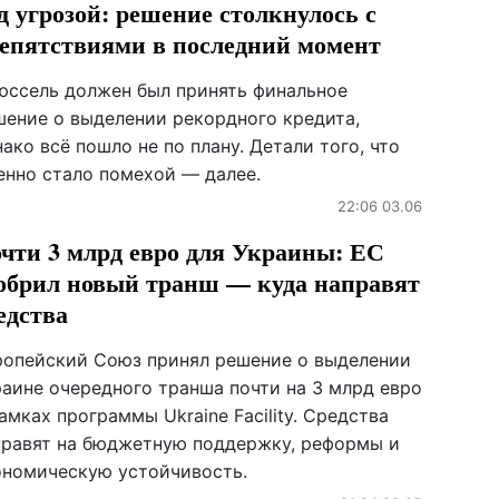
д угрозой: решение столкнулось с
епятствиями в последний момент
юссель должен был принять финальное
шение о выделении рекордного кредита,
ако всё пошло не по плану. Детали того, что
енно стало помехой — далее.
22:06 03.06
чти 3 млрд евро для Украины: ЕС
обрил новый транш — куда направят
едства
ропейский Союз принял решение о выделении
раине очередного транша почти на 3 млрд евро
амках программы Ukraine Facility. Средства
правят на бюджетную поддержку, реформы и
ономическую устойчивость.