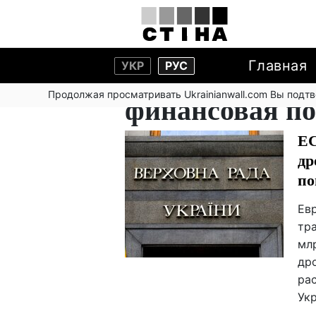
Главная
УКР
РУС
Продолжая просматривать Ukrainianwall.com Вы подт
финансовая п
ЕС
др
по
Ев
тр
мл
др
ра
Ук