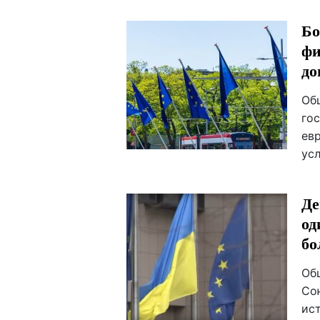
Бо
фи
до
Об
го
евр
ус
Де
од
бо
Об
Со
ис