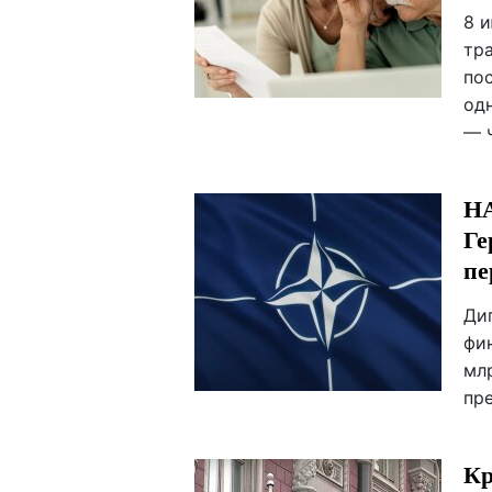
8 
тр
пос
од
— ч
НА
Ге
пе
Ди
фи
мл
пр
Кр