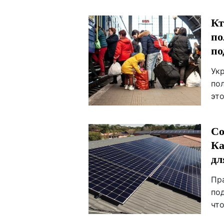
Кт
по
по
Ук
по
эт
Со
Ка
дл
Пр
по
чт