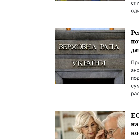
спи
од
Ре
по
да
Пр
ан
по
су
ра
ЕС
на
ко