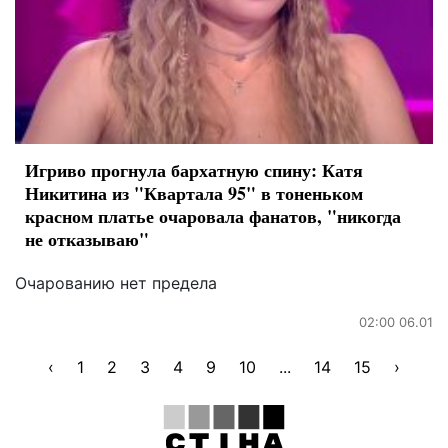
Игриво прогнула бархатную спину: Катя
Никитина из "Квартала 95" в тоненьком
красном платье очаровала фанатов, "никогда
не отказываю"
Очарованию нет предела
02:00 06.01
‹
1
2
3
4
9
10
...
14
15
›