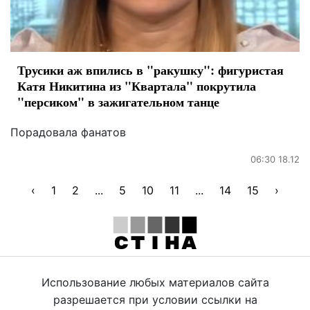
Трусики аж впились в "ракушку": фигуристая
Катя Никитина из "Квартала" покрутила
"персиком" в зажигательном танце
Порадовала фанатов
06:30 18.12
‹
1
2
...
5
10
11
...
14
15
›
Использование любых материалов сайта
разрешается при условии ссылки на