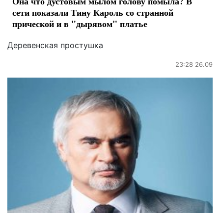
Она что дустовым мылом голову помыла? В
сети показали Тину Кароль со странной
прической и в "дырявом" платье
Деревенская простушка
23:28 26.09