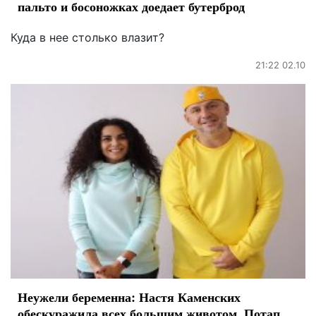
пальто и босоножках доедает бутерброд
Куда в нее столько влазит?
21:22 02.10
Неужели беременна: Настя Каменских
обескуражила всех большим животом, Потап