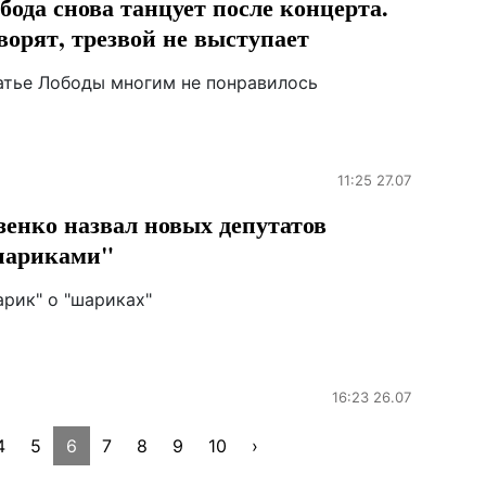
бода снова танцует после концерта.
ворят, трезвой не выступает
атье Лободы многим не понравилось
11:25 27.07
зенко назвал новых депутатов
шариками"
арик" о "шариках"
16:23 26.07
4
5
6
7
8
9
10
›