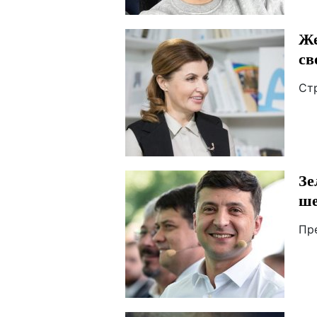
Же
св
Ст
Зе
ше
Пр