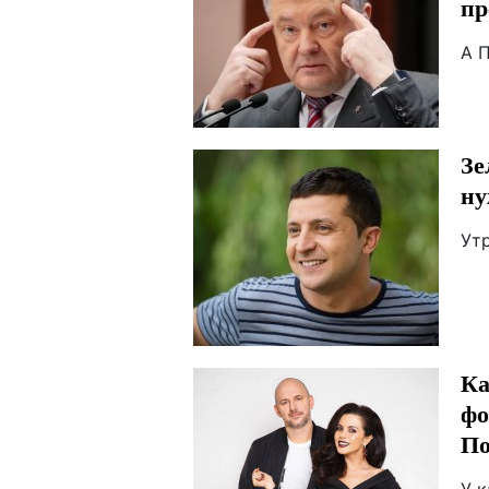
пр
А 
Зе
ну
Утр
Ка
фо
По