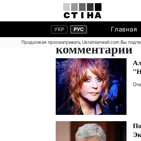
Главная
УКР
РУС
Продолжая просматривать Ukrainianwall.com Вы подт
комментарии
Ал
"Н
Оч
По
Эк