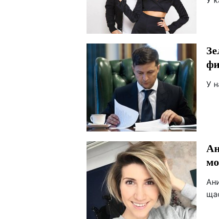
У 
Зе
фи
У н
Ан
мо
Ани
ща