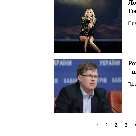
Ло
Го
Пл
Ро
"
"Ш
‹
1
2
3