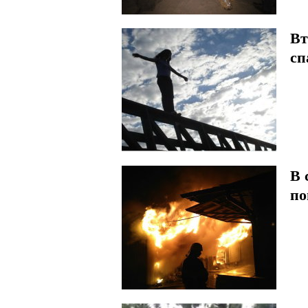
Вт
сп
В 
по