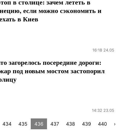
топ в столице: зачем лететь в
нецию, если можно сэкономить и
ехать в Киев
16:18 24.05
то загорелось посередине дороги:
жар под новым мостом застопорил
олицу
14:32 23.05
434
435
436
437
438
439
440
›