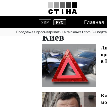
Главная
УКР
РУС
Продолжая просматривать Ukrainianwall.com Вы подт
Киев
Ли
ор
в 
Кл
мо