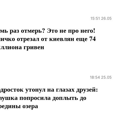
15:51 26.05
мь раз отмерь? Это не про него!
ичко отрезал от киевлян еще 74
ллиона гривен
18:54 25.05
дросток утонул на глазах друзей:
вушка попросила доплыть до
редины озера