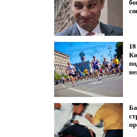
бо
со
18
Ки
по
не
Ба
ст
пр