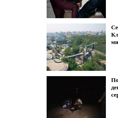
Се
Кл
ми
По
де
се