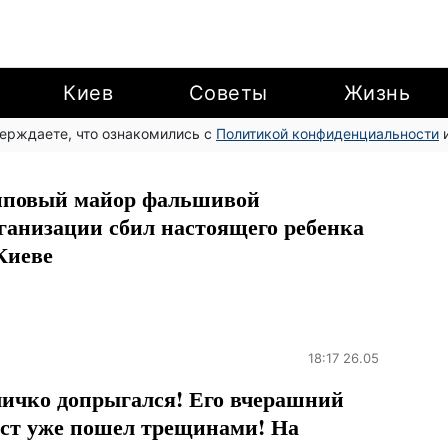
Киев
Советы
Жизнь
верждаете, что ознакомились с
Политикой конфиденциальности
и
повый майор фальшивой
ганизации сбил настоящего ребенка
Киеве
18:17 26.05
ичко допрыгался! Его вчерашний
ст уже пошел трещинами! На