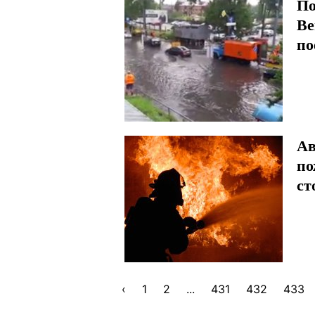
По
Ве
по
Ав
по
ст
‹
1
2
...
431
432
433