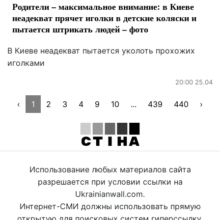
Родители – максимальное внимание: в Киеве
неадекват прячет иголки в детские коляски и
пытается штрикать людей – фото
В Киеве неадекват пытается уколоть прохожих
иголками
20:00 25.04
‹
1
2
3
4
9
10
...
439
440
›
Использование любых материалов сайта
разрешается при условии ссылки на
Ukrainianwall.com.
Интернет-СМИ должны использовать прямую
открытую для поисковых систем гиперссылку.