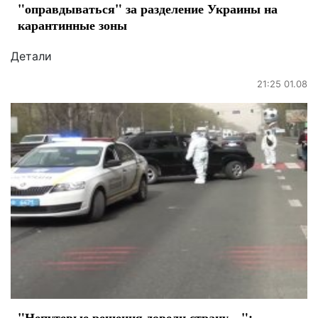
"оправдываться" за разделение Украины на
карантинные зоны
Детали
21:25 01.08
"Непутевые решения довели страну…":