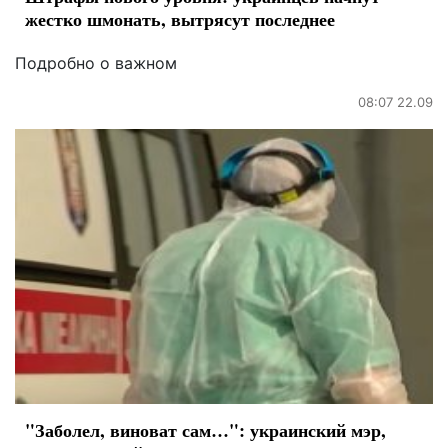
жестко шмонать, вытрясут последнее
Подробно о важном
08:07 22.09
"Заболел, виноват сам…": украинский мэр,