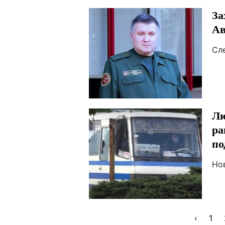
За
Ав
Сл
Лю
ра
по
Но
‹
1