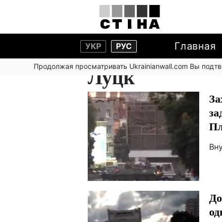
Главная
УКР
РУС
Продолжая просматривать Ukrainianwall.com Вы подт
Луцк
За
за
Пл
Вн
До
од