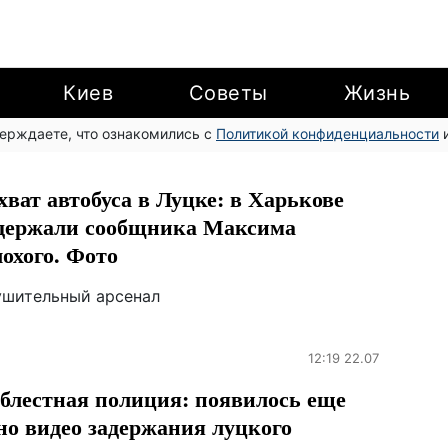
Киев
Советы
Жизнь
верждаете, что ознакомились с
Политикой конфиденциальности
и
хват автобуса в Луцке: в Харькове
держали сообщника Максима
охого. Фото
ушительный арсенал
12:19 22.07
блестная полиция: появилось еще
но видео задержания луцкого