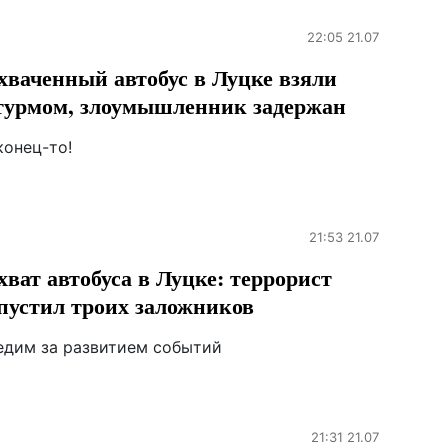
22:05 21.07
хваченный автобус в Луцке взяли
урмом, злоумышленник задержан
конец-то!
21:53 21.07
хват автобуса в Луцке: террорист
пустил троих заложников
едим за развитием событий
21:31 21.07