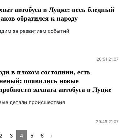
хват автобуса в Луцке: весь бледный
аков обратился к народу
едим за развитием событий
20:51 21.07
ди в плохом состоянии, есть
неный: появились новые
дробности захвата автобуса в Луцке
вые детали происшествия
20:49 21.07
2
3
4
5
6
›