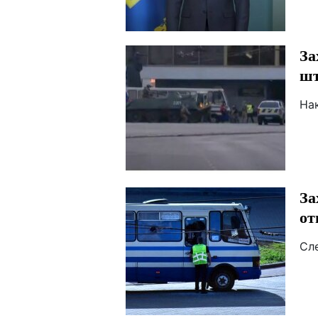
За
шт
На
За
от
Сл