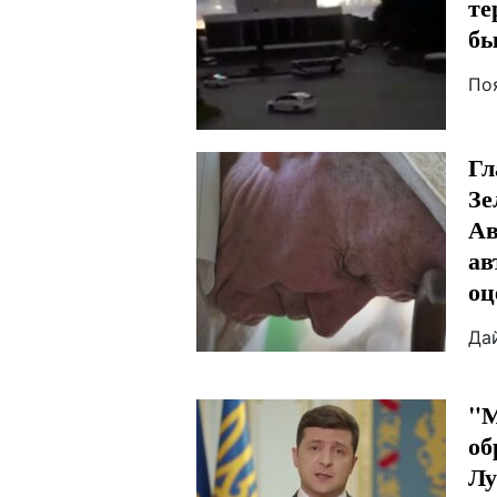
те
бы
По
Гл
Зе
Ав
ав
оц
Да
"М
об
Лу