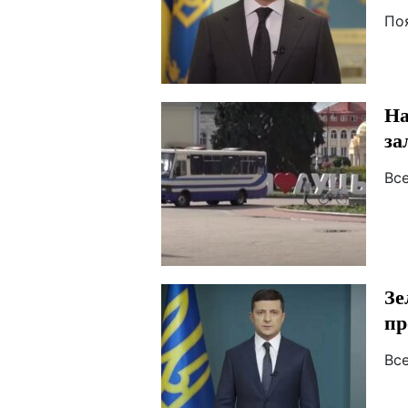
По
На
за
Вс
Зе
пр
Вс