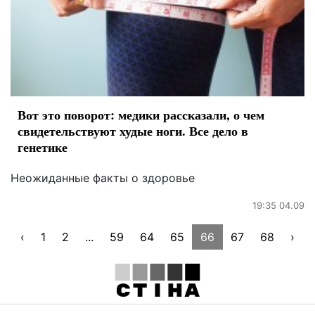
Вот это поворот: медики рассказали, о чем
свидетельствуют худые ноги. Все дело в
генетике
Неожиданные факты о здоровье
19:35 04.09
‹
1
2
...
59
64
65
66
67
68
›