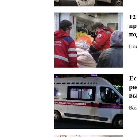
12
пр
по
По
Ес
ра
вы
Ва