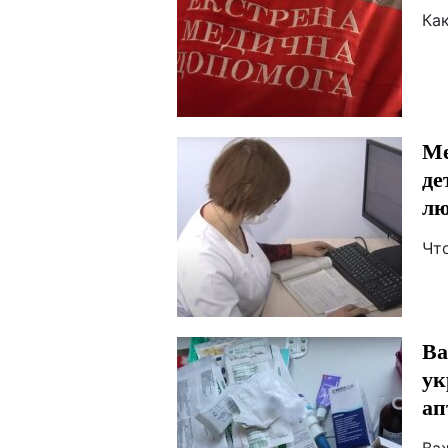
Ка
Ме
де
лю
Чт
Ва
ук
ап