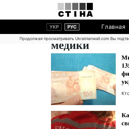
Главная
УКР
РУС
Продолжая просматривать Ukrainianwall.com Вы подт
медики
Ми
13
фи
ук
Кто
Ка
св