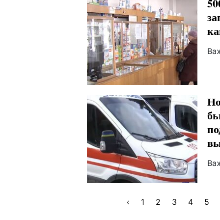
50
за
ка
Ва
Но
бь
по
вы
Ва
‹
1
2
3
4
5