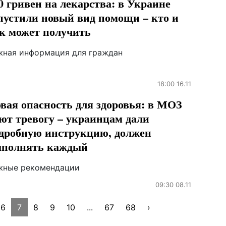
0 гривен на лекарства: в Украине
пустили новый вид помощи – кто и
к может получить
жная информация для граждан
18:00 16.11
вая опасность для здоровья: в МОЗ
ют тревогу – украинцам дали
дробную инструкцию, должен
полнять каждый
жные рекомендации
09:30 08.11
6
7
8
9
10
...
67
68
›