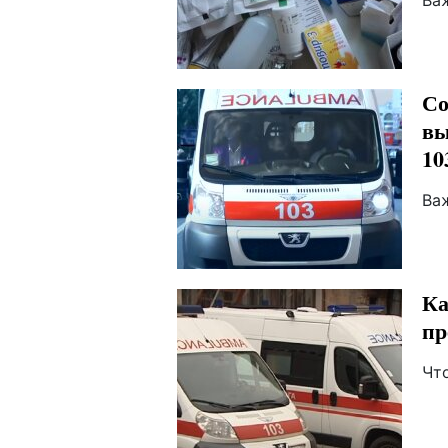
Ва
Со
вы
10
Ва
Ка
пр
Чт