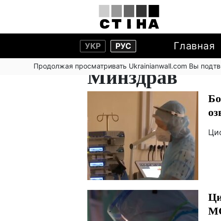
Главная
УКР
РУС
Продолжая просматривать Ukrainianwall.com Вы подт
Минздрав
Бо
оз
Ци
Ци
МО