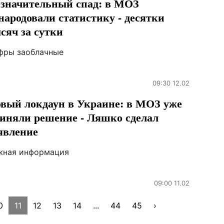
значительный спад: в МОЗ
народовали статистику - десятки
сяч за сутки
фры заоблачные
09:30 12.02
вый локдаун в Украине: в МОЗ уже
иняли решение - Ляшко сделал
явление
жная информация
09:00 11.02
0
11
12
13
14
...
44
45
›