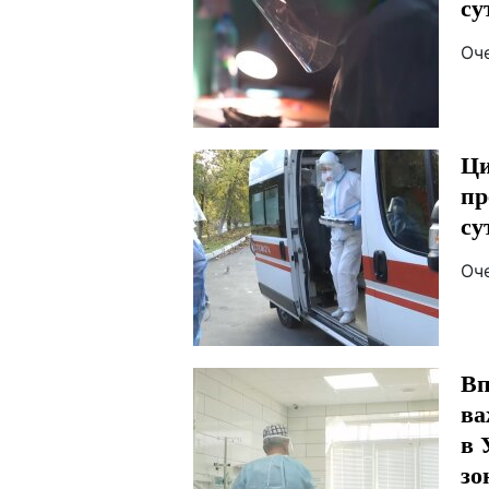
су
Оч
Ци
пр
су
Оч
Вп
ва
в 
зо