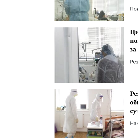
По
Ци
по
за
Ре
Ре
об
су
На