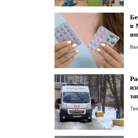
Бе
в 
ин
Ва
Ра
из
за
Та