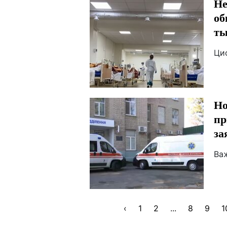
Не
об
ты
Ци
Но
пр
за
Ва
‹
1
2
...
8
9
1