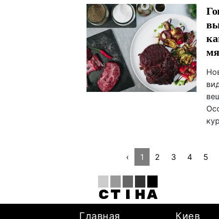
Го
вы
ка
мя
Но
ви
ве
Ос
ку
‹
1
2
3
4
5
Главная
Киев