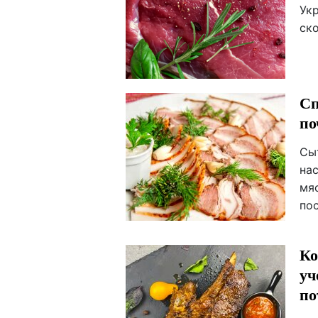
Укр
ск
Сп
по
Сы
на
мя
по
Ко
уч
по