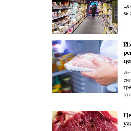
Це
вы
Из
ре
ц
Из
си
тр
ст
Це
уж