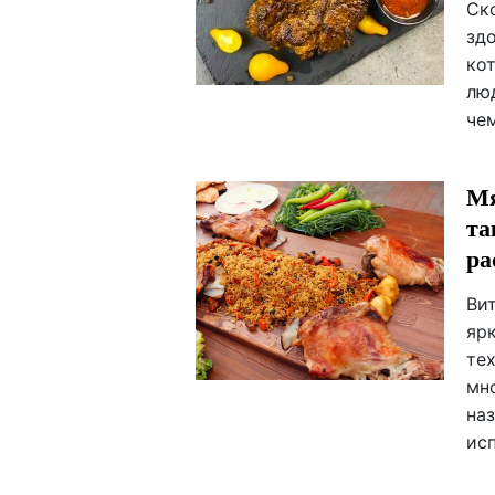
Ск
зд
ко
люд
че
Мя
та
ра
Ви
яр
тех
мн
на
ис