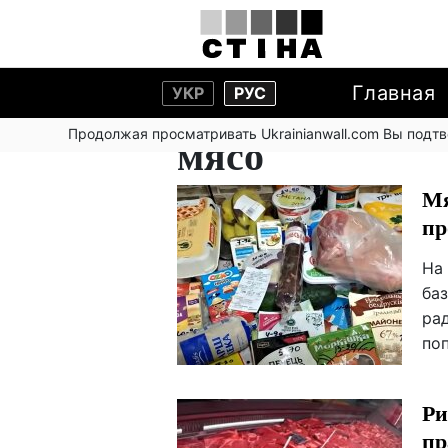
Главная
УКР
РУС
Продолжая просматривать Ukrainianwall.com Вы подт
мясо
Мя
пр
На
ба
ра
по
Ри
пр