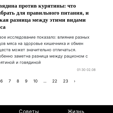
вядина против курятины: что
брать для правильного питания, и
кая разница между этими видами
са
вое исследование показало: влияние разных
дов мяса на здоровье кишечника и обмен
ществ может значительно отличаться.
обенно заметна разница между рационом с
рятиной и говядиной
01:30 02.08
6
7
8
9
10
...
22
23
›
Советы
Жизнь