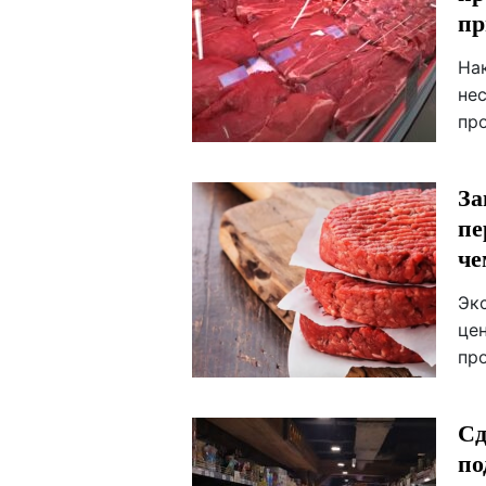
пр
На
не
пр
За
пе
че
Эк
це
пр
Сд
по