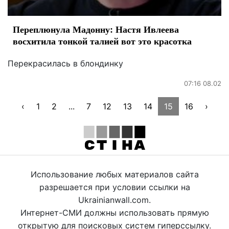
Переплюнула Мадонну: Настя Ивлеева
восхитила тонкой талией вот это красотка
Перекрасилась в блондинку
07:16 08.02
‹
1
2
...
7
12
13
14
15
16
›
Использование любых материалов сайта
разрешается при условии ссылки на
Ukrainianwall.com.
Интернет-СМИ должны использовать прямую
открытую для поисковых систем гиперссылку.