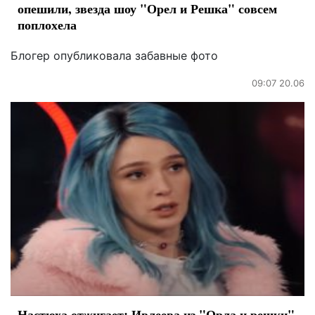
опешили, звезда шоу "Орел и Решка" совсем
поплохела
Блогер опубликовала забавные фото
09:07 20.06
Настюха отжигает: Ивлеева из "Орла и решки"