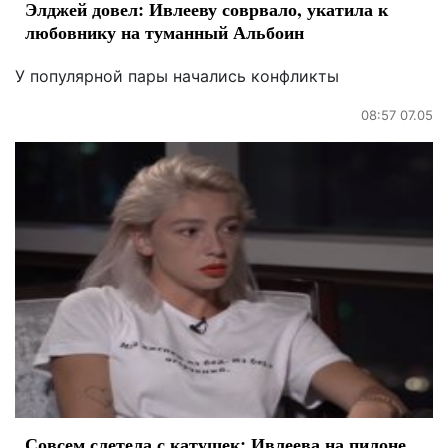
Элджей довел: Ивлееву соврвало, укатила к
любовнику на туманный Альбоин
У популярной пары начались конфликты
08:57 07.05
Совсем слетела с катушек: Ивлеева на пилоне,