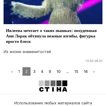
Ивлеева мечтает о таких пышках: похудевшая
Ани Лорак обтянула нежные изгибы, фигурка
просто блеск
Из жизни знаменитостей
13:50 09.01
‹
1
2
3
4
9
10
...
15
16
›
Использование любых материалов сайта