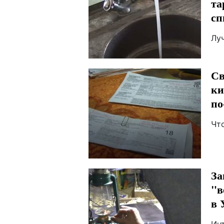
та
сп
Лу
Св
ки
по
Чт
За
"в
в 