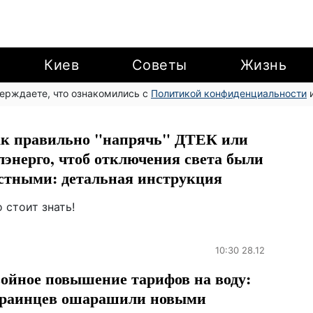
Киев
Советы
Жизнь
верждаете, что ознакомились с
Политикой конфиденциальности
и
к правильно "напрячь" ДТЕК или
лэнерго, чтоб отключения света были
стными: детальная инструкция
 стоит знать!
10:30 28.12
ойное повышение тарифов на воду:
раинцев ошарашили новыми