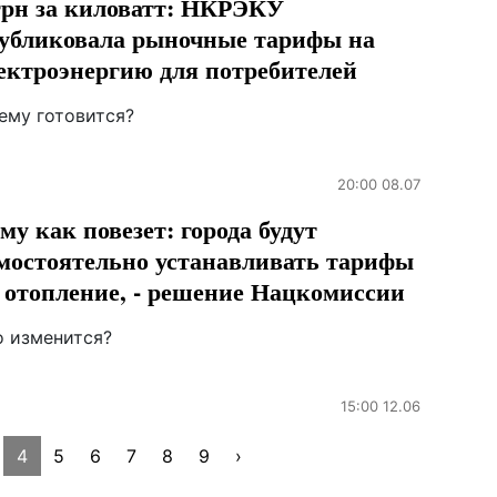
грн за киловатт: НКРЭКУ
убликовала рыночные тарифы на
ектроэнергию для потребителей
ему готовится?
20:00 08.07
му как повезет: города будут
мостоятельно устанавливать тарифы
 отопление, - решение Нацкомиссии
о изменится?
15:00 12.06
4
5
6
7
8
9
›