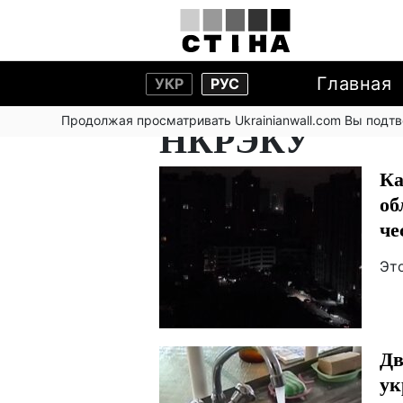
Главная
УКР
РУС
Продолжая просматривать Ukrainianwall.com Вы подт
НКРЭКУ
Ка
об
че
Это
Дв
ук