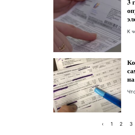
3 
оп
эл
К ч
Ко
са
на
Чт
‹
1
2
3