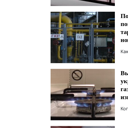
По
по
та
но
Ка
Вы
ук
га
из
Ко