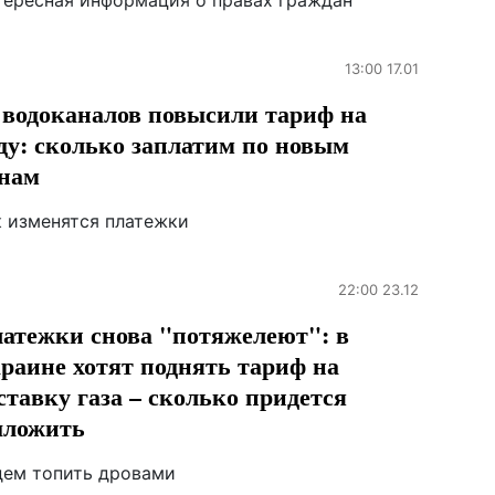
тересная информация о правах граждан
13:00 17.01
 водоканалов повысили тариф на
ду: сколько заплатим по новым
нам
к изменятся платежки
22:00 23.12
атежки снова "потяжелеют": в
раине хотят поднять тариф на
ставку газа – сколько придется
ложить
дем топить дровами