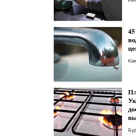
Ин
45
во
це
Ка
Пл
Ук
до
вы
Бу