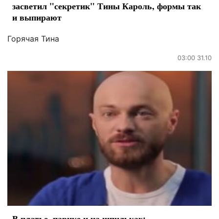
засветил "секретик" Тины Кароль, формы так
и выпирают
Горячая Тина
03:00 31.10
В платье, парике и на шпильках: