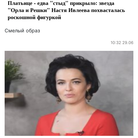
Платьице - едва "стыд" прикрыло: звезда
"Орла и Решки" Настя Ивлеева похвасталась
роскошной фигуркой
Смелый образ
10:32 29.06