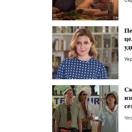
Се
Пе
це
уд
Ук
Ск
из
се
Что