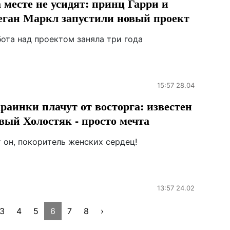
 месте не усидят: принц Гарри и
ган Маркл запустили новый проект
бота над проектом заняла три года
15:57 28.04
раинки плачут от восторга: известен
вый Холостяк - просто мечта
 он, покоритель женских сердец!
13:57 24.02
3
4
5
6
7
8
›