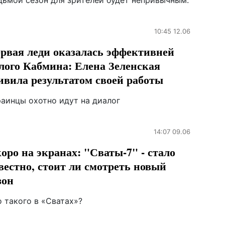
дьмой сезон для зрителей будет непривычным.
10:45 12.06
рвая леди оказалась эффективней
лого Кабмина: Елена Зеленская
ивила результатом своей работы
раинцы охотно идут на диалог
14:07 09.06
оро на экранах: "Сваты-7" - стало
вестно, стоит ли смотреть новый
зон
 такого в «Сватах»?