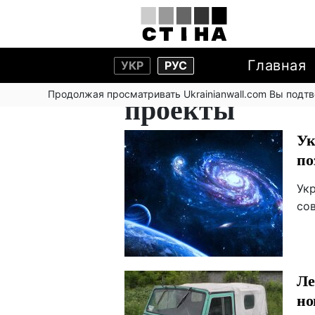
Главная
УКР
РУС
Продолжая просматривать Ukrainianwall.com Вы подт
проекты
Ук
по
Ук
со
Ле
но