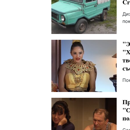
Cr
Ди
по
"Э
"Х
тв
съ
По
Пр
"С
по